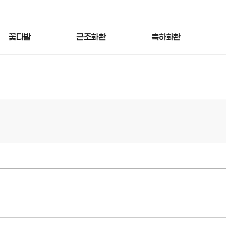
꽃다발
근조화환
축하화환