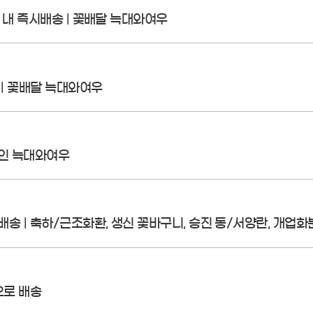
간 내 즉시배송 | 꽃배달 늑대와여우
 | 꽃배달 늑대와여우
체인 늑대와여우
송 | 축하/근조화환, 생신 꽃바구니, 승진 동/서양란, 개업화분
으로 배송