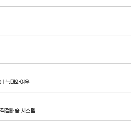
송 | 늑대와여우
 직접배송 시스템