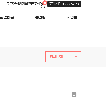
0
로그인
회원가입
주문조회
고객센터 1588-6790
관엽화분
동양란
서양란