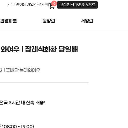
0
로그인
회원가입
주문조회
고객센터 1588-6790
관엽화분
동양란
서양란
와여우 | 장례식화환 당일배
. | 꽃배달 늑대와여우
 전국 3시간 내 신속 배송!
08:00 - 19:00)