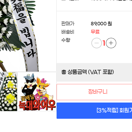
판매가
89,000 원
배송비
무료
수량
1
총 상품금액 (VAT 포함)
장바구니
[3%적립] 회원