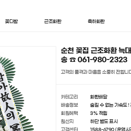
꽃다발
근조화환
축하화환
순천 꽃집 근조화환 늑대
송 ☎ 061-980-2323
고객의 품격과 마음을 소중히 전합니다
카테고리
화환배달
배송정보
숨길 수 없는 가속도 !
회원혜택
3% 적립
원산지
하단 별도 표시
고객센터
1588-6790 (운영시간 