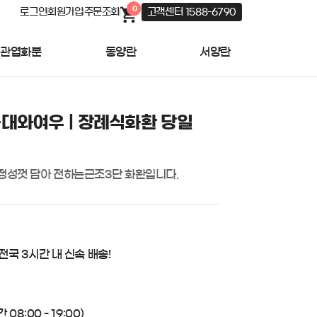
0
로그인
회원가입
주문조회
고객센터 1588-6790
관엽화분
동양란
서양란
대와여우 | 장례식화환 당일
 정성껏 담아 전하는근조3단 화환입니다.
 전국 3시간 내 신속 배송!
08:00 - 19:00)