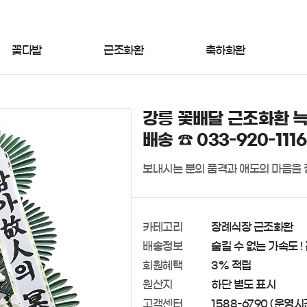
꽃다발
근조화환
축하화환
강릉 꽃배달 근조화환 늑
배송 ☎ 033-920-1116
보내시는 분의 품격과 애도의 마음을
카테고리
장례식장 근조화환
배송정보
숨길 수 없는 가속도 !
회원혜택
3% 적립
원산지
하단 별도 표시
고객센터
1588-6790 (운영시간 