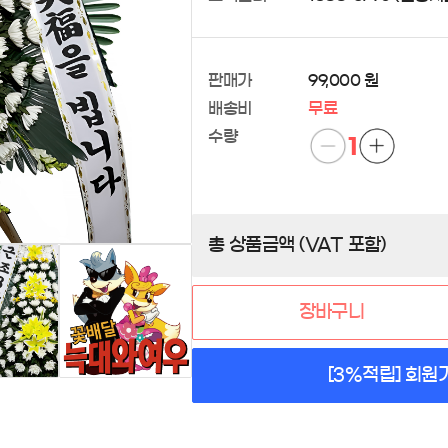
판매가
99,000 원
배송비
무료
수량
1
총 상품금액 (VAT 포함)
장바구니
[3%적립] 회원