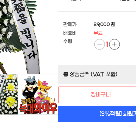
판매가
89,000 원
배송비
무료
수량
1
총 상품금액 (VAT 포함)
장바구니
[3%적립] 회원