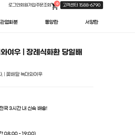
0
로그인
회원가입
주문조회
고객센터 1588-6790
관엽화분
동양란
서양란
와여우 | 장례식화환 당일배
. | 꽃배달 늑대와여우
 전국 3시간 내 신속 배송!
08:00 - 19:00)