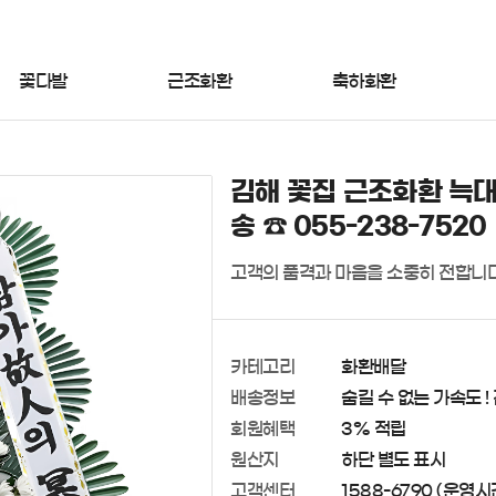
꽃다발
근조화환
축하화환
김해 꽃집 근조화환 늑대
송 ☎ 055-238-7520
고객의 품격과 마음을 소중히 전합니다
카테고리
화환배달
배송정보
숨길 수 없는 가속도 !
회원혜택
3% 적립
원산지
하단 별도 표시
고객센터
1588-6790 (운영시간 