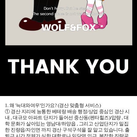
1. 왜 '늑대와여우'인가요? (경산 맞춤형 서비스)
① 경산 지리에 능통한 베테랑 배송
행정/상업 중심인
경산 시
내
, 대규모 아파트 단지가 들어선
중산동(펜타힐즈)/압량
, 대
학 문화가 살아있는
영남대/하양읍
, 그리고 산업단지가 밀집
한
진량읍/자인면
까지 경산 구석구석을 잘 알고 있습니다. 출
퇴근 시간 정체가 심한 대학로나 임당역 인근, 복잡한 진량공