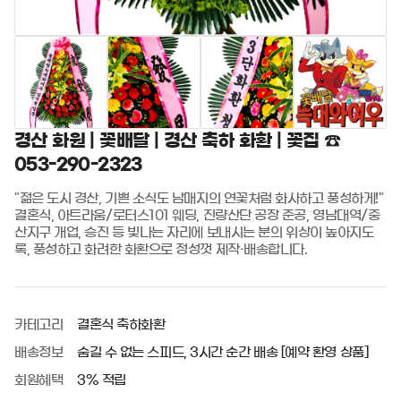
경산 화원 | 꽃배달 | 경산 축하 화환 | 꽃집 ☎️
053-290-2323
"젊은 도시 경산, 기쁜 소식도 남매지의 연꽃처럼 화사하고 풍성하게!" 
결혼식, 아트라움/로터스101 웨딩, 진량산단 공장 준공, 영남대역/중
산지구 개업, 승진 등 빛나는 자리에 보내시는 분의 위상이 높아지도
록, 풍성하고 화려한 화환으로 정성껏 제작·배송합니다.
카테고리
결혼식 축하화환
배송정보
숨길 수 없는 스피드, 3시간 순간 배송 [예약 환영 상품]
회원혜택
3% 적립