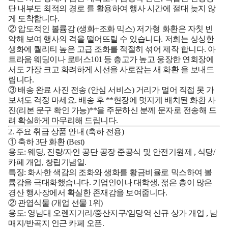
단 내부도
최적의 경로
를 활용하여 행사 시간에 절대 늦지 않
게 도착합니다.
② 압도적인 볼륨감 (생화+조화 믹스)
저가형 화환은 자칫 빈
약해 보여 행사의 격을 떨어뜨릴 수 있습니다. 저희는
싱싱한
생화에 퀄리티 높은 고급 조화를 적절히 섞어 제작
합니다. 아
트라움 웨딩이나 로터스101 등 층고가 높고 웅장한 연회장에
서도
가장 크고 화려하게 시선을 사로잡는 새 화환
을 보내드
립니다.
③ 배송 완료 사진 전송 (안심 서비스)
거리가 멀어 직접 못 가
보셔도 걱정 마세요. 배송 후 **현장에 멋지게 배치된 화환 사
진(리본 문구 확인 가능)**을 주문하신 분께 문자로 전송해 드
려 확실하게 마무리해 드립니다.
2. 주요 취급 상품 안내 (축하 전용)
① 축하 3단 화환 (Best)
용도:
웨딩,
진량/자인 공단 공장 준공식 및 안전기원제
, 식당/
카페 개업, 창립기념일.
특징:
화사한 색감의 조화와 생화를 황금비율로 믹스하여 볼
륨감을 극대화했습니다. 기업인이나 대학생, 젊은 층이 많은
경산 행사장에서 확실한 존재감을 보여줍니다.
② 관엽식물 (개업 선물 1위)
용도:
영남대 오렌지거리/중산지구/임당역 신규 상가 개업
, 남
매지/반곡지 인근 카페 오픈.