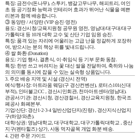
특징:
금전수(돈나무), 스투키, 뱅갈고무나무, 해피트리, 여인
초 등 공기정화 능력과 인테리어 효과가 뛰어난 식물을 예쁜
리본과 함께 배송합니다.
③ 동양란 / 서양란 (VIP 승진·영전)
용도:
경산시청/교육지원청 공무원 영전,
영남대/대구대/대구
가톨릭대 등 10개 대학 교수 및 산단 기업
임원 승진.
특징:
품격 있는 자리에 어울리는 고급 난을 정갈하게 포장하
여, 받으시는 분의 책상 위를 빛내드립니다.
④ 쌀 화환 (Donation)
용도:
기업 행사, 결혼식, 이·취임식 등 기부 문화 동참.
특징:
한번 쓰고 버려지는 꽃 대신 쌀을 전달하여, 축하와 나눔
의 의미를 동시에 잡을 수 있는 실속형 상품입니다.
3. 주요 배송 지역 및 시설 (경산시 전역)
예식/행사장:
아트라움 웨딩(구 경산컨벤션), 로터스101(신대
부적), 인터불고CC
, 경산시민회관, 천마아트센터(영남대).
관공서/기관:
경산시청, 경산경찰서, 경산교육지원청, 한국조
폐공사 화폐본부.
기업/산단:
경산1·2·3·4 일반산업단지(진량)
, 경산지식산업지
구(하양/와촌).
대학/상권:
영남대학교, 대구대학교, 대구가톨릭대학교
, 중산
지구(펜타힐즈) 상가, 사동 먹자골목 개업 화분 배송.
4. 간편 주문 가이드