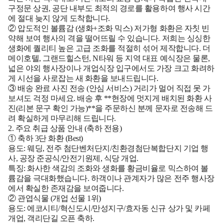
구정문 상권, 공단 내부도 최적의 경로를 활용하여 행사 시간
에 절대 늦지 않게 도착합니다.
② 압도적인 볼륨감 (생화+조화 믹스)
저가형 화환은 자칫 빈
약해 보여 행사의 격을 떨어뜨릴 수 있습니다. 저희는 싱싱한
생화에 퀄리티 높은 고급 조화를 적절히 섞어 제작합니다. 더
메이호텔, 그랜드힐스턴, N타워 등 지역 대표 예식장은 물론,
넓은 야외 행사장이나 개업식장 입구에서도 가장 크고 화려하
게 시선을 사로잡는 새 화환을 보내드립니다.
③ 배송 완료 사진 전송 (안심 서비스)
거리가 멀어 직접 못 가
보셔도 걱정 마세요. 배송 후 **현장에 멋지게 배치된 화환 사
진(리본 문구 확인 가능)**을 주문하신 분께 문자로 전송해 드
려 확실하게 마무리해 드립니다.
2. 주요 취급 상품 안내 (축하 전용)
① 축하 3단 화환 (Best)
용도:
웨딩, 전주 첨단벤처단지/친환경첨단복합단지 기업 행
사, 공장 준공식/안전기원제, 식당 개업.
특징:
화사한 색감의 조화와 생화를 황금비율로 믹스하여 볼
륨감을 극대화했습니다. 하객이나 관계자가 많은 전주 행사장
에서 확실한 존재감을 보여줍니다.
② 관엽식물 (개업 선물 1위)
용도:
에코시티/혁신도시/만성지구/효자동 신규 상가 및 카페
개업, 객리단길 오픈 축하.