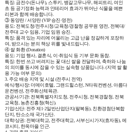
특징:
금전수(돈나무), 스투키, 뱅갈고무나무, 해피트리, 여인
초 등 공기정화 능력과 인테리어 효과가 뛰어난 식물을 예쁜
리본과 함께 배송합니다.
③ 동양란 / 서양란 (VIP 승진·영전)
용도:
전북도청/전주시청/교육청/경찰청 공무원 영전, 전북대/
전주대 교수 임용, 기업 임원 승진.
특징:
품격 있는 자리에 어울리는 고급 난을 정갈하게 포장하
여, 받으시는 분의 책상 위를 빛내드립니다.
④ 쌀 화환 (Donation)
용도:
기업 행사, 결혼식, 이·취임식 등 기부 문화 동참.
특징:
한번 쓰고 버려지는 꽃 대신 쌀을 전달하여, 축하와 나눔
의 의미를 동시에 잡을 수 있는 실속형 상품입니다. (지역 쌀 활
용 가능 여부 문의)
3. 주요 배송 지역 및 시설 (전주시 전역)
예식/행사장:
더메이호텔, 그랜드힐스턴, N타워컨벤션, 아름다
운컨벤션, 전주화산체육관.
관공서/기관:
전북특별자치도청, 전주시청, 전북경찰청, 전북
교육청, 농촌진흥청(혁신).
기업/산단:
전주 제1·2일반산업단지(팔복동), 친환경첨단복합
단지, 탄소소재 국가산단.
대학/상권:
전북대학교, 전주대학교, 서부신시가지(효자동), 에
코시티, 한옥마을 인근.