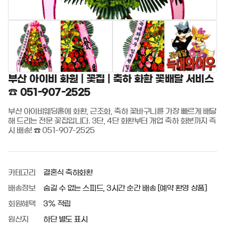
부산 아이비 화원 | 꽃집 | 축하 화환 꽃배달 서비스
☎️ 051-907-2525
부산 아이비웨딩홀에 화환, 근조화, 축하 꽃바구니를 가장 빠르게 배달
해 드리는 전문 꽃집입니다. 3단, 4단 화환부터 개업 축하 화분까지 즉
시 배송! ☎ 051-907-2525
카테고리
결혼식 축하화환
배송정보
숨길 수 없는 스피드, 3시간 순간 배송 [예약 환영 상품]
회원혜택
3% 적립
원산지
하단 별도 표시