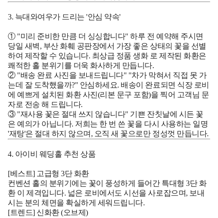
3. 늑대와여우가 드리는 '안심 약속'
① "미리 준비한 만큼 더 싱싱합니다"
하루 전 예약해 주시면
당일 새벽, 부산 화훼 공판장에서 가장 좋은 상태의 꽃을 선별
하여 제작할 수 있습니다.
최상급 정품 생화
로 제작된 화환은
쾌적한 홀 분위기를 더욱 화사하게 만듭니다.
② "배송 완료 사진을 보내드립니다"
"차가 막혀서 직접 못 가
는데 잘 도착했을까?" 안심하세요. 배송이 완료되면 식장 로비
에 예쁘게 설치된 화환 사진(리본 문구 포함)을 찍어
고객님 문
자로 전송
해 드립니다.
③ "재사용 꽃은 절대 쓰지 않습니다"
기쁜 잔칫날에 시든 꽃
은 예의가 아닙니다. 저희는 한 번 쓴 꽃을 다시 사용하는 일명
'재탕'은 절대 하지 않으며, 오직 새 꽃으로만 정성껏 만듭니다.
4. 아이비 웨딩홀 추천 상품
[베스트] 고급형 3단 화환
컨벤션 홀의 분위기에는 꽃이 풍성하게 들어간
특대형 3단 화
환
이 제격입니다. 넓은 로비에서도 시선을 사로잡으며, 보내
시는 분의 체면을 확실하게 세워드립니다.
[트렌드] 신화환 (오브제)