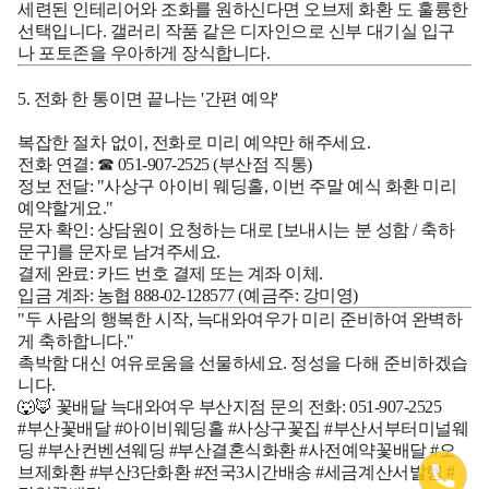
세련된 인테리어와 조화를 원하신다면
오브제 화환
도 훌륭한
선택입니다. 갤러리 작품 같은 디자인으로 신부 대기실 입구
나 포토존을 우아하게 장식합니다.
5. 전화 한 통이면 끝나는 '간편 예약'
복잡한 절차 없이, 전화로 미리 예약만 해주세요.
전화 연결:
☎ 051-907-2525
(부산점 직통)
정보 전달:
"사상구 아이비 웨딩홀, 이번 주말 예식 화환 미리
예약할게요."
문자 확인:
상담원이 요청하는 대로 [보내시는 분 성함 / 축하
문구]를 문자로 남겨주세요.
결제 완료:
카드 번호 결제 또는 계좌 이체.
입금 계좌: 농협 888-02-128577 (예금주: 강미영)
"두 사람의 행복한 시작, 늑대와여우가 미리 준비하여 완벽하
게 축하합니다."
촉박함 대신 여유로움을 선물하세요. 정성을 다해 준비하겠습
니다.
🐺🦊 꽃배달 늑대와여우 부산지점
문의 전화: 051-907-2525
#부산꽃배달 #아이비웨딩홀 #사상구꽃집 #부산서부터미널웨
딩 #부산컨벤션웨딩 #부산결혼식화환 #사전예약꽃배달 #오
브제화환 #부산3단화환 #전국3시간배송 #세금계산서발행 #