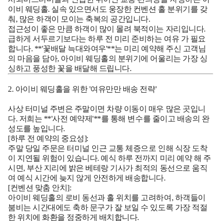
이비 웨딩홀. 실속 있으면서도 웅장한 컨벤션 홀 분위기를 갖
춰, 많은 하객이 모이는 축복의 공간입니다.
접근성이 좋은 만큼 하객이 많이 몰려 북적이는 자리입니다.
급하게 서두르기보다는
하루 전 미리 준비하는 여유
가 필요
합니다. **'꽃배달 늑대와여우'**는 미리 예약해 주신 고객님
의 마음을 담아, 아이비 웨딩홀의 분위기에 어울리는 가장 싱
싱하고 풍성한 꽃을 배달해 드립니다.
2. 아이비 웨딩홀을 위한 '여유만만 배송 전략'
사상 터미널 주변은 주말이면 차량 이동이 매우 많은 곳입니
다. 저희는 **'사전 예약제'**를 통해 변수를 줄이고 배송의 완
성도를 높입니다.
[하루 전 예약의 중요성]:
주말 당일 주문은 터미널 인근 교통 체증으로 인해 식장 도착
이 지연될 위험이 있습니다.
예식 하루 전까지 미리 예약
해 주
시면, 부산 지리에 밝은 베테랑 기사가 최적의 동선으로 움직
여 예식 시간에 늦지 않게 안전하게 배송합니다.
[컨벤션 맞춤 안치]:
아이비 웨딩홀의 로비 동선과 홀 위치를 고려하여, 하객들이
붐비는 시간대에도 축하 문구가 잘 보일 수 있도록 가장 적절
한 위치에 화환을 정중하게 배치합니다.