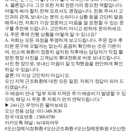
A.
물론입니다. 그것 또한 저희 전문가의 중요한 역할입니다.
어떻게 써야 할지 전혀 모르셔도 괜찮습니다. 전화 주셔서 고
인과의 관계, 보내시는 분의 소속이나 상황 등을 간단히 말씀
해주시면, 저희가 가장 정중하고 마음을 잘 표현할 수 있는 문
구를 추천해 드립니다. 고민하지 마시고 편하게 문의하세요.
Q. 주문 후에 진행 상황을 어떻게 알 수 있나요?
A.
저희는 모든 과정을 투명하게 보고드립니다. 주문 접수 후
리본 문구에 오탈자는 없는지 꼼꼼히 확인하는 것은 기본이
며, 빈소에 화환이 정중히 설치된 직후에는 담당자가
직접 촬
영한 현장 사진을 고객님의 휴대전화로 바로 보내드립니다.
사진 한 장으로, 보내신 마음이 잘 도착했음을 편안하게 확인
하실 수 있습니다.
결론: 더 이상 고민하지 마십시오.
오산 지역 근조화환에 대한 모든 질문, 저희가 정답이 되어 드
리겠습니다.
※ 배송비 안내
"일부 외곽 지역은 추가 배송비가 발생할 수 있
으며, 해당 시 주문 후 저희가 먼저 연락드립니다."
▶ 24시간, 무엇이든 물어보세요
오산 전용 상담 : 031-348-3636
전국 대표번호 : 1588-6790
카카오톡 채널 : 늑대와여우
#오산장례식장화환 #오산근조화환 #오산장례문화원 #오산한