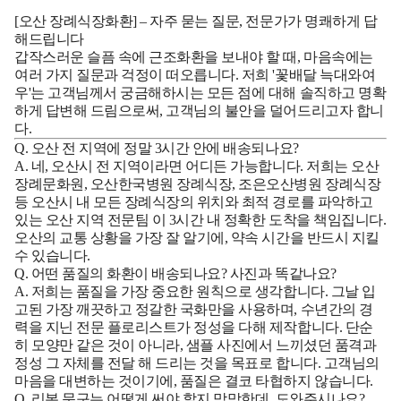
[오산 장례식장화환] – 자주 묻는 질문, 전문가가 명쾌하게 답
해드립니다
갑작스러운 슬픔 속에 근조화환을 보내야 할 때, 마음속에는
여러 가지 질문과 걱정이 떠오릅니다. 저희 '꽃배달 늑대와여
우'는 고객님께서 궁금해하시는 모든 점에 대해 솔직하고 명확
하게 답변해 드림으로써, 고객님의 불안을 덜어드리고자 합니
다.
Q. 오산 전 지역에 정말 3시간 안에 배송되나요?
A.
네, 오산시 전 지역이라면 어디든 가능합니다. 저희는
오산
장례문화원, 오산한국병원 장례식장, 조은오산병원 장례식장
등 오산시 내 모든 장례식장의 위치와 최적 경로를 파악하고
있는
오산 지역 전문팀
이 3시간 내 정확한 도착을 책임집니다.
오산의 교통 상황을 가장 잘 알기에, 약속 시간을 반드시 지킬
수 있습니다.
Q. 어떤 품질의 화환이 배송되나요? 사진과 똑같나요?
A.
저희는 품질을 가장 중요한 원칙으로 생각합니다. 그날 입
고된 가장 깨끗하고 정갈한 국화만을 사용하며, 수년간의 경
력을 지닌 전문 플로리스트가 정성을 다해 제작합니다. 단순
히 모양만 같은 것이 아니라, 샘플 사진에서 느끼셨던
품격과
정성 그 자체를 전달
해 드리는 것을 목표로 합니다. 고객님의
마음을 대변하는 것이기에, 품질은 결코 타협하지 않습니다.
Q. 리본 문구는 어떻게 써야 할지 막막한데, 도와주시나요?