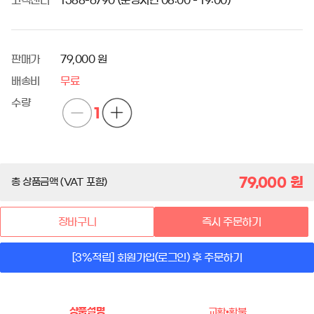
고객센터
1588-6790 (운영시간 08:00 - 19:00)
판매가
79,000 원
배송비
무료
수량
1
79,000
원
총 상품금액 (VAT 포함)
장바구니
즉시 주문하기
[3%적립] 회원가입(로그인) 후 주문하기
상품설명
교환•환불