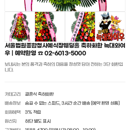
서울법원종합청사예식장웨딩홀 축하화환 늑대와여
우 | 예약환영 ☎ 02-6013-5000
보내시는 분의 품격과 축하의 마음을 정성껏 담아 전하는 3단 화환입
니다.
카테고리
결혼식 축하화환
배송정보
숨길 수 없는 스피드, 3시간 순간 배송 [예약 환영 상품]
회원혜택
3% 적립
원산지
하단 별도 표시