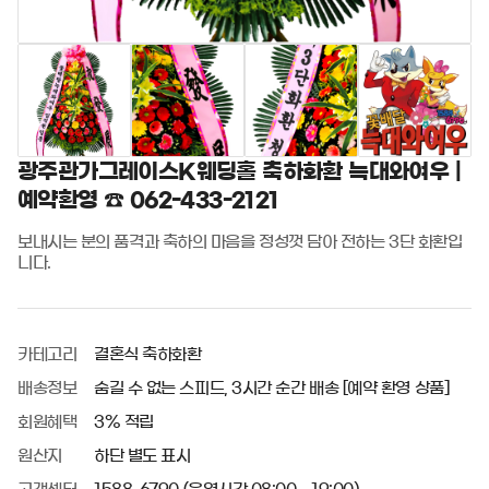
광주관가그레이스K웨딩홀 축하화환 늑대와여우 |
예약환영 ☎ 062-433-2121
보내시는 분의 품격과 축하의 마음을 정성껏 담아 전하는 3단 화환입
니다.
카테고리
결혼식 축하화환
배송정보
숨길 수 없는 스피드, 3시간 순간 배송 [예약 환영 상품]
회원혜택
3% 적립
원산지
하단 별도 표시