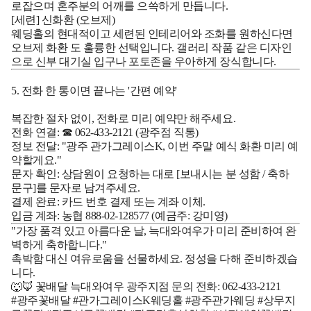
로잡으며 혼주분의 어깨를 으쓱하게 만듭니다.
[세련] 신화환 (오브제)
웨딩홀의 현대적이고 세련된 인테리어와 조화를 원하신다면
오브제 화환
도 훌륭한 선택입니다. 갤러리 작품 같은 디자인
으로 신부 대기실 입구나 포토존을 우아하게 장식합니다.
5. 전화 한 통이면 끝나는 '간편 예약'
복잡한 절차 없이, 전화로 미리 예약만 해주세요.
전화 연결:
☎ 062-433-2121
(광주점 직통)
정보 전달:
"광주 관가그레이스K, 이번 주말 예식 화환 미리 예
약할게요."
문자 확인:
상담원이 요청하는 대로 [보내시는 분 성함 / 축하
문구]를 문자로 남겨주세요.
결제 완료:
카드 번호 결제 또는 계좌 이체.
입금 계좌: 농협 888-02-128577 (예금주: 강미영)
"가장 품격 있고 아름다운 날, 늑대와여우가 미리 준비하여 완
벽하게 축하합니다."
촉박함 대신 여유로움을 선물하세요. 정성을 다해 준비하겠습
니다.
🐺🦊 꽃배달 늑대와여우 광주지점
문의 전화: 062-433-2121
#광주꽃배달 #관가그레이스K웨딩홀 #광주관가웨딩 #상무지