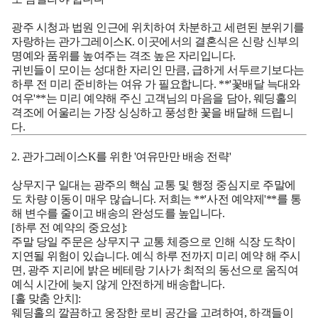
광주 시청과 법원 인근에 위치하여 차분하고 세련된 분위기를
자랑하는 관가그레이스K. 이곳에서의 결혼식은 신랑 신부의
명예와 품위를 높여주는 격조 높은 자리입니다.
귀빈들이 모이는 성대한 자리인 만큼, 급하게 서두르기보다는
하루 전 미리 준비하는 여유
가 필요합니다. **'꽃배달 늑대와
여우'**는 미리 예약해 주신 고객님의 마음을 담아, 웨딩홀의
격조에 어울리는 가장 싱싱하고 풍성한 꽃을 배달해 드립니
다.
2. 관가그레이스K를 위한 '여유만만 배송 전략'
상무지구 일대는 광주의 핵심 교통 및 행정 중심지로 주말에
도 차량 이동이 매우 많습니다. 저희는 **'사전 예약제'**를 통
해 변수를 줄이고 배송의 완성도를 높입니다.
[하루 전 예약의 중요성]:
주말 당일 주문은 상무지구 교통 체증으로 인해 식장 도착이
지연될 위험이 있습니다.
예식 하루 전까지 미리 예약
해 주시
면, 광주 지리에 밝은 베테랑 기사가 최적의 동선으로 움직여
예식 시간에 늦지 않게 안전하게 배송합니다.
[홀 맞춤 안치]:
웨딩홀의 깔끔하고 웅장한 로비 공간을 고려하여, 하객들이