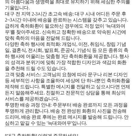
의 아름다움과 생명력을 최대로 유지하기 위해 세심한 주의를
기울입니다.
대구 전 지역 2-3시간 초고속 배송:
대구 시내 어디든 주문 후
2~3시간 이내에 배송을 완료하는 시스템을 갖추고 있습니다.
급하게 축하화환이 필요하신 경우에도 걱정 없이 '늑대와여
우'를 찾아주세요. 신속하고 정확한 배송으로 약속된 시간에
맞춰 축하의 마음을 전달해 드립니다.
다양한 축하 행사에 최적화:
개업식, 이전, 취임식, 창립 기념
일, 결혼식, 전시회, 발표회, 준공식, 기념식 등 모든 종류의 축
하 행사에 어울리는 맞춤형 3단 축하화환을 제공합니다. 행사
의 성격과 분위기에 맞춰 가장 적합한 디자인과 색감의 화환
을 추천해 드릴 수도 있습니다.
고객 맞춤 서비스:
고객님의 요청에 따라 문구나 리본 디자인
등 세부적인 사항을 조율하여 세상에 단 하나뿐인 축하화환을
제작해 드립니다. 특별한 메시지를 전달하고 싶으시다면 언제
든지 말씀해주세요. 친절하고 전문적인 상담을 통해 최상의
서비스를 제공하겠습니다.
투명한 배송 과정 안내:
주문부터 배송 완료까지 모든 과정을
투명하게 관리합니다. 배송 전 완성된 화환의 사진을 전송해
드리며, 배송 완료 후에는 완료 메시지를 발송해 드립니다. 안
심하고 맡길 수 있는 '늑대와여우'입니다.
[대구 축하화환]
이렇게 주문하세요!