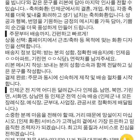
을 빕니다'와 같은 문구를 리본에 담아 마지막 인사를 전할 수
있습니다.
- 축하화환:
인제군에서의 결혼, 개업, 취임, 각종 축
제를 더욱 빛내줄 화려하고 생기 넘치는 축하화환입니다. 성
공과 행복, 번영을 기원하는 긍정의 메시지를 가득 담아, 기쁨
의 순간을 더욱 풍성하게 만들어 드립니다.
▌ 주문부터 배송까지, 간편하고 빠르게!
상품 선택:
홈페이지에서 근조/축하 등 목적에 맞는 화환 디자
인을 선택합니다.
배송지 정보 입력:
받는 분의 성함, 정확한 배송지(예: 인제읍
ㅇㅇ아파트, 기린면 ㅇㅇ식당), 연락처를 남겨주세요.
리본 메시지 작성:
보내는 분의 성함/소속과 함께 전달하고 싶
은 문구를 작성합니다.
결제 완료:
주문과 동시에 신속하게 제작 및 배송 절차를 시작
합니다.
▌ 인제군 전 지역 어디든 달려갑니다
인제읍, 남면, 북면, 기린
면, 서화면, 상남면 등 인제군 전역 신속 배송 (인제군 내 모든
장례식장, 예식장, 군부대, 사업장, 관공서로 정확하게 배달됩
니다.)
소중한 분께 마음을 전해야 할 때, 거리 때문에 망설이지 마십
시오. [인제 화환] 서비스가 고객님의 곁에서 가장 든든하고 믿
음직한 조력자가 되겠습니다. 최고의 품질과 서비스로 진심을
전하겠습니다.
인제 지역 전문 상담:
033-920-1116
전국 대표번호:
1588-6790