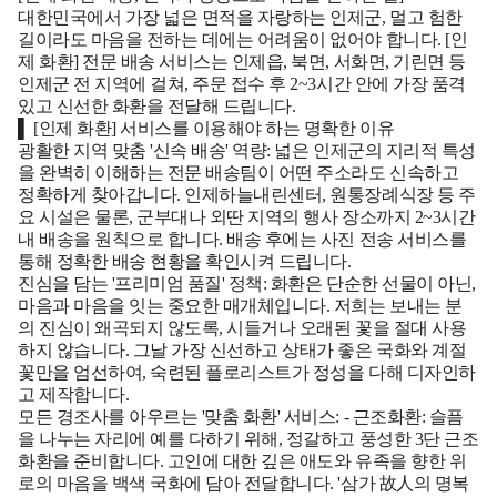
대한민국에서 가장 넓은 면적을 자랑하는 인제군, 멀고 험한
길이라도 마음을 전하는 데에는 어려움이 없어야 합니다. [인
제 화환] 전문 배송 서비스는 인제읍, 북면, 서화면, 기린면 등
인제군 전 지역에 걸쳐, 주문 접수 후 2~3시간 안에 가장 품격
있고 신선한 화환을 전달해 드립니다.
▌ [인제 화환] 서비스를 이용해야 하는 명확한 이유
광활한 지역 맞춤 '신속 배송' 역량:
넓은 인제군의 지리적 특성
을 완벽히 이해하는 전문 배송팀이 어떤 주소라도 신속하고
정확하게 찾아갑니다. 인제하늘내린센터, 원통장례식장 등 주
요 시설은 물론, 군부대나 외딴 지역의 행사 장소까지 2~3시간
내 배송을 원칙으로 합니다. 배송 후에는 사진 전송 서비스를
통해 정확한 배송 현황을 확인시켜 드립니다.
진심을 담는 '프리미엄 품질' 정책:
화환은 단순한 선물이 아닌,
마음과 마음을 잇는 중요한 매개체입니다. 저희는 보내는 분
의 진심이 왜곡되지 않도록, 시들거나 오래된 꽃을 절대 사용
하지 않습니다. 그날 가장 신선하고 상태가 좋은 국화와 계절
꽃만을 엄선하여, 숙련된 플로리스트가 정성을 다해 디자인하
고 제작합니다.
모든 경조사를 아우르는 '맞춤 화환' 서비스:
- 근조화환:
슬픔
을 나누는 자리에 예를 다하기 위해, 정갈하고 풍성한 3단 근조
화환을 준비합니다. 고인에 대한 깊은 애도와 유족을 향한 위
로의 마음을 백색 국화에 담아 전달합니다. '삼가 故人의 명복