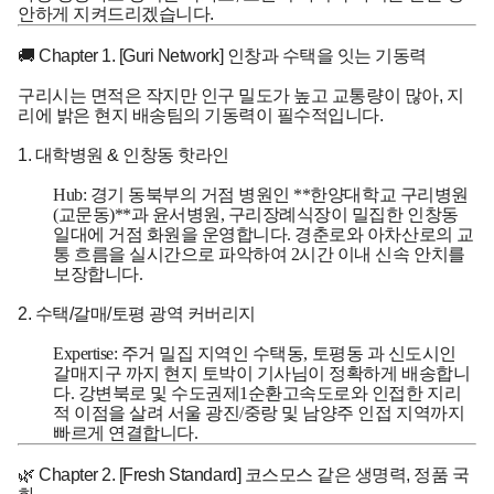
안하게 지켜드리겠습니다.
🚚 Chapter 1. [Guri Network] 인창과 수택을 잇는 기동력
구리시는 면적은 작지만 인구 밀도가 높고 교통량이 많아, 지
리에 밝은 현지 배송팀의 기동력이 필수적입니다.
1. 대학병원 & 인창동 핫라인
Hub:
경기 동북부의 거점 병원인 **한양대학교 구리병원
(교문동)**과 윤서병원, 구리장례식장이 밀집한
인창동
일대에 거점 화원을 운영합니다. 경춘로와 아차산로의 교
통 흐름을 실시간으로 파악하여 2시간 이내 신속 안치를
보장합니다.
2. 수택/갈매/토평 광역 커버리지
Expertise:
주거 밀집 지역인
수택동, 토평동
과 신도시인
갈매지구
까지 현지 토박이 기사님이 정확하게 배송합니
다. 강변북로 및 수도권제1순환고속도로와 인접한 지리
적 이점을 살려 서울 광진/중랑 및 남양주 인접 지역까지
빠르게 연결합니다.
🌿 Chapter 2. [Fresh Standard] 코스모스 같은 생명력, 정품 국