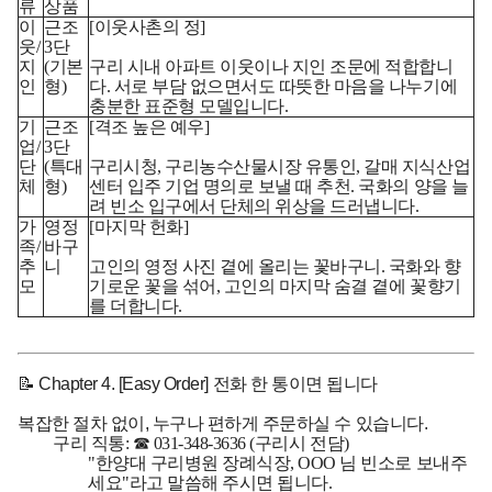
류
상품
이
근조
[이웃사촌의 정]
웃/
3단
지
(기본
구리 시내 아파트 이웃이나 지인 조문에 적합합니
인
형)
다. 서로 부담 없으면서도 따뜻한 마음을 나누기에
충분한 표준형 모델입니다.
기
근조
[격조 높은 예우]
업/
3단
단
(특대
구리시청, 구리농수산물시장 유통인, 갈매 지식산업
체
형)
센터 입주 기업 명의로 보낼 때 추천. 국화의 양을 늘
려 빈소 입구에서 단체의 위상을 드러냅니다.
가
영정
[마지막 헌화]
족/
바구
추
니
고인의 영정 사진 곁에 올리는 꽃바구니. 국화와 향
모
기로운 꽃을 섞어, 고인의 마지막 숨결 곁에 꽃향기
를 더합니다.
📝 Chapter 4. [Easy Order] 전화 한 통이면 됩니다
복잡한 절차 없이, 누구나 편하게 주문하실 수 있습니다.
구리 직통:
☎ 031-348-3636
(구리시 전담)
"한양대 구리병원 장례식장, OOO 님 빈소로 보내주
세요"라고 말씀해 주시면 됩니다.