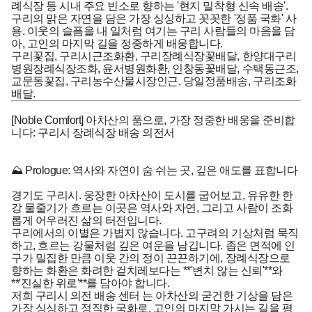
례식장 등 시내 주요 빈소로 향하는 '현지 밀착형 신속 배송'.
구리의 맑은 자연을 담은 가장 싱싱하고 꼿꼿한 '정품 국화' 사
용. 이웃의 슬픔을 내 일처럼 여기는 구리 사람들의 마음을 담
아, 고인의 마지막 길을 정중하게 배웅합니다.
구리꽃집, 구리시근조화환, 구리장례식장꽃배달, 한양대구리
병원장례식장조화, 윤서병원화환, 인창동꽃배달, 수택동근조,
교문동꽃집, 구리농수산물시장인근, 당일정품배송, 구리조화
배달.
[Noble Comfort] 아차산의 품으로, 가장 정중한 배웅을 준비합
니다: 구리시 장례식장 배송 의전서
⛰️ Prologue: 역사와 자연이 숨 쉬는 곳, 깊은 애도를 표합니다
경기도 구리시. 웅장한 아차산이 도시를 굽어보고, 유유한 한
강 물줄기가 흐르는 이곳은 역사와 자연, 그리고 사람이 조화
롭게 어우러진 삶의 터전입니다.
구리에서의 이별은 가볍지 않습니다. 고구려의 기상처럼 묵직
하고, 흐르는 강물처럼 깊은 여운을 남깁니다. 좁은 면적에 인
구가 밀집한 만큼 이웃 간의 정이 끈끈하기에, 장례식장으로
향하는 화환은 화려한 겉치레보다는 **'변치 않는 신뢰'**와
**'진실한 위로'**를 담아야 합니다.
저희
구리시 의전 배송 센터
는 아차산의 굳건한 기상을 담은
가장 싱싱하고 정직한 국화로, 고인의 마지막 가시는 길을 평