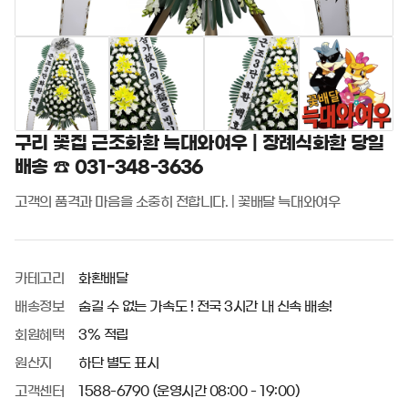
구리 꽃집 근조화환 늑대와여우 | 장례식화환 당일
배송 ☎ 031-348-3636
고객의 품격과 마음을 소중히 전합니다. | 꽃배달 늑대와여우
카테고리
화환배달
배송정보
숨길 수 없는 가속도 ! 전국 3시간 내 신속 배송!
회원혜택
3% 적립
원산지
하단 별도 표시
고객센터
1588-6790 (운영시간 08:00 - 19:00)