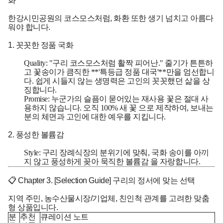
화
한강시민공원의 코스모스처럼, 화환 또한 생기 넘치고 아름다
워야 합니다.
1. 꼿꼿한 정품 국화
Quality:
"구리 코스모스처럼 활짝 피어난." 줄기가 튼튼하
고 꽃송이가 큼직한 **'특등급 정품 대국'**만을 엄선합니
다. 쉽게 시들지 않는 생명력은 고인의 꼿꼿했던 삶을 상
징합니다.
Promise:
누군가의 슬픔이 묻어있는 재사용 꽃은 절대 사
용하지 않습니다. 오직
100% 새 꽃
으로 제작하여, 보내는
분의 체면과 고인에 대한 예우를 지킵니다.
2. 풍성한 볼륨감
Style:
구리 장례식장의 분위기에 맞춰, 국화 송이를 아끼
지 않고 풍성하게 꽂아
묵직한 볼륨감
을 자랑합니다.
📋 Chapter 3. [Selection Guide] 구리의 정서에 맞는 선택
지역 주민, 농수산물시장/기업체, 친인척 관계를 고려한 맞춤
형 상품입니다.
분
추천
큐레이션 노트