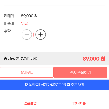
판매가
89,000 원
배송비
무료
수량
1
89,000
원
총 상품금액 (VAT 포함)
장바구니
즉시 주문하기
[3%적립] 회원가입(로그인) 후 주문하기
상품설명
교환•환불