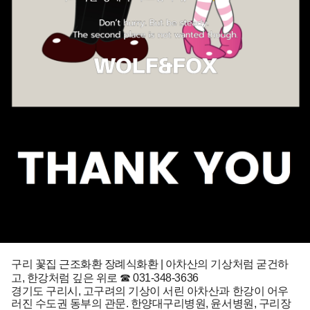
구리 꽃집 근조화환 장례식화환 | 아차산의 기상처럼 굳건하
고, 한강처럼 깊은 위로 ☎ 031-348-3636
경기도 구리시, 고구려의 기상이 서린 아차산과 한강이 어우
러진 수도권 동부의 관문. 한양대구리병원, 윤서병원, 구리장