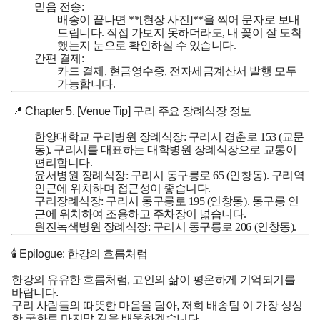
믿음 전송:
배송이 끝나면 **[현장 사진]**을 찍어 문자로 보내
드립니다. 직접 가보지 못하더라도, 내 꽃이 잘 도착
했는지 눈으로 확인하실 수 있습니다.
간편 결제:
카드 결제, 현금영수증, 전자세금계산서 발행 모두
가능합니다.
📍 Chapter 5. [Venue Tip] 구리 주요 장례식장 정보
한양대학교 구리병원 장례식장:
구리시 경춘로 153 (교문
동). 구리시를 대표하는 대학병원 장례식장으로 교통이
편리합니다.
윤서병원 장례식장:
구리시 동구릉로 65 (인창동). 구리역
인근에 위치하며 접근성이 좋습니다.
구리장례식장:
구리시 동구릉로 195 (인창동). 동구릉 인
근에 위치하여 조용하고 주차장이 넓습니다.
원진녹색병원 장례식장:
구리시 동구릉로 206 (인창동).
🕯️ Epilogue: 한강의 흐름처럼
한강의 유유한 흐름처럼, 고인의 삶이 평온하게 기억되기를
바랍니다.
구리 사람들의 따뜻한 마음을 담아,
저희 배송팀
이 가장 싱싱
한 국화로 마지막 길을 배웅하겠습니다.