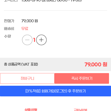
고객센터
1588-6790 (운영시간 08:00 - 19:00)
판매가
79,000 원
배송비
무료
수량
1
79,000
원
총 상품금액 (VAT 포함)
장바구니
즉시 주문하기
[3%적립] 회원가입(로그인) 후 주문하기
상품설명
교환•환불