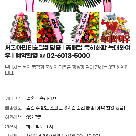
서울아만티호텔웨딩홀 | 꽃배달 축하화환 늑대와여
우 | 예약환영 ☎ 02-6013-5000
보내시는 분의 품격과 축하의 마음을 정성껏 담아 전하는 3단 화환입
니다.
카테고리
결혼식 축하화환
배송정보
숨길 수 없는 스피드, 3시간 순간 배송 [예약 환영 상품]
회원혜택
3% 적립
원산지
하단 별도 표시