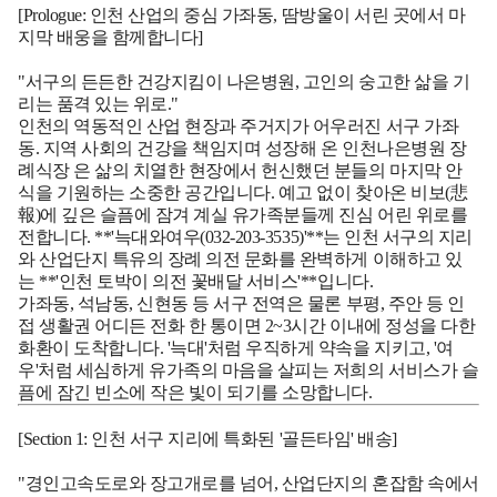
[Prologue: 인천 산업의 중심 가좌동, 땀방울이 서린 곳에서 마
지막 배웅을 함께합니다]
"서구의 든든한 건강지킴이 나은병원, 고인의 숭고한 삶을 기
리는 품격 있는 위로."
인천의 역동적인 산업 현장과 주거지가 어우러진 서구 가좌
동. 지역 사회의 건강을 책임지며 성장해 온
인천나은병원 장
례식장
은 삶의 치열한 현장에서 헌신했던 분들의 마지막 안
식을 기원하는 소중한 공간입니다. 예고 없이 찾아온 비보(悲
報)에 깊은 슬픔에 잠겨 계실 유가족분들께 진심 어린 위로를
전합니다. **'늑대와여우(032-203-3535)'**는 인천 서구의 지리
와 산업단지 특유의 장례 의전 문화를 완벽하게 이해하고 있
는 **'인천 토박이 의전 꽃배달 서비스'**입니다.
가좌동, 석남동, 신현동 등 서구 전역은 물론 부평, 주안 등 인
접 생활권 어디든 전화 한 통이면 2~3시간 이내에 정성을 다한
화환이 도착합니다. '늑대'처럼 우직하게 약속을 지키고, '여
우'처럼 세심하게 유가족의 마음을 살피는 저희의 서비스가 슬
픔에 잠긴 빈소에 작은 빛이 되기를 소망합니다.
[Section 1: 인천 서구 지리에 특화된 '골든타임' 배송]
"경인고속도로와 장고개로를 넘어, 산업단지의 혼잡함 속에서