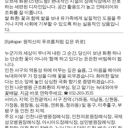
오브제 화환 (스탠드형):
현대적인 시설의 장례식장에서 선호
하는 세련된 디자인입니다. 공간 활용도가 높고 인테리어와
조화를 잘 이룹니다.
쌀 화환:
꽃과 함께 쌀을 보내 유가족에게 실질적인 도움을 주
거나 지역 사회에 기부할 수 있도록 하는 실용적인 상품입니
다.
[Epilogue: 원적산의 푸르름처럼 깊은 위로]
누군가의 세상이 무너져 내린 그 순간, 당신이 보낸 화환 하나
는 단순한 꽃이 아니라 '함께 하고 있다'는 든든한 버팀목이 됩
니다.
인천 서구의 역동성 뒤에 머무는 깊은 슬픔, 그 마음을 헤아려
늑대와여우
가 정성을 다해 꽃을 피우겠습니다. 화려한 말보
다는 빈소 앞에 놓인 싱싱한 국화 향기로 증명하겠습니다.
인천 나은병원 근조화환의 자부심.
믿고 맡기는 늑대와여우
꽃배달.
지금 바로 연락주세요. ☎ 032-203-3535
서비스 지역:
인천광역시 서구 전역 (가좌동, 석남동, 신현동,
가정동, 원창동, 심곡동, 연희동, 청라동) 및 동구, 미추홀구, 부
평구 등 인천 전 지역.
주요 시설:
인천나은병원장례식장, 인천의료원장례식장, 국제
성모병원장례식장, 아시아드장례식장, 성민병원장례식장.
특장점:
인천 현지 직배송, 2~3시간 내 당일 도착, 배송 사진 전