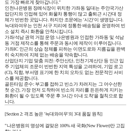
도 가장 빠르게 찾아갑니다."
인천나은병원 장례식장이 위치한 가좌동 일대는 주안국가산
업단지와 인접해 있어 화물차 통행이 많고 출퇴근 시간대 정
체가 빈번한 곳입니다. 하지만 조문에는 '시간'이 생명입니다.
늑대와여우는 인천 서구 지리에 정통한 배송팀을 운영하여 빈
소 설치 즉시 화환을 안착시킵니다.
가좌/석남 권역 거점 운영:
나은병원과 인접한 가좌동 및 석남
동 거점 제작소를 통해 주문과 동시에 제작이 이루어집니다.
가좌IC 인근의 상습 정체를 피하는 이면도로와 지름길을 완벽
히 숙지하여 지체 없는 배송을 약속합니다.
산업단지 기업 맞춤 의전:
주안산단, 인천기계산단 등 인근 입
주 기업체의 조문이 빈번한 지역 특성을 고려하여, 기업 로고
(CI), 직함, 부서명 표기에 한 치의 오차도 없는 전문적인 서비
스를 제공합니다.
골든타임 준수:
부고를 접하고 빈소가 차려지는 그 어수선한
첫 순간, 가장 먼저 도착하여 빈소의 자리를 든든하게 지키는
화환이 될 수 있도록 '주문 후 3시간 이내 도착'을 철칙으로 합
니다.
[Section 2: 격조 높은 '늑대와여우'의 3대 품질 원칙]
"나은병원의 명성에 걸맞은 100% 새 국화(New Flower)만 고집