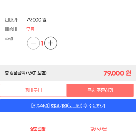
판매가
79,000 원
배송비
무료
수량
1
79,000
원
총 상품금액 (VAT 포함)
장바구니
즉시 주문하기
[3%적립] 회원가입(로그인) 후 주문하기
상품설명
교환•환불