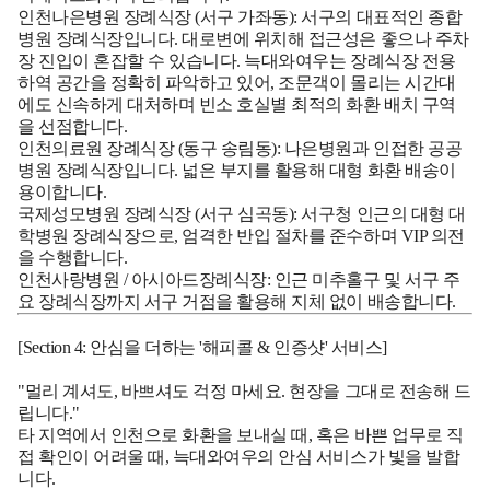
인천나은병원 장례식장 (서구 가좌동):
서구의 대표적인 종합
병원 장례식장입니다. 대로변에 위치해 접근성은 좋으나 주차
장 진입이 혼잡할 수 있습니다. 늑대와여우는 장례식장 전용
하역 공간을 정확히 파악하고 있어, 조문객이 몰리는 시간대
에도 신속하게 대처하며 빈소 호실별 최적의 화환 배치 구역
을 선점합니다.
인천의료원 장례식장 (동구 송림동):
나은병원과 인접한 공공
병원 장례식장입니다. 넓은 부지를 활용해 대형 화환 배송이
용이합니다.
국제성모병원 장례식장 (서구 심곡동):
서구청 인근의 대형 대
학병원 장례식장으로, 엄격한 반입 절차를 준수하며 VIP 의전
을 수행합니다.
인천사랑병원 / 아시아드장례식장:
인근 미추홀구 및 서구 주
요 장례식장까지 서구 거점을 활용해 지체 없이 배송합니다.
[Section 4: 안심을 더하는 '해피콜 & 인증샷' 서비스]
"멀리 계셔도, 바쁘셔도 걱정 마세요. 현장을 그대로 전송해 드
립니다."
타 지역에서 인천으로 화환을 보내실 때, 혹은 바쁜 업무로 직
접 확인이 어려울 때, 늑대와여우의 안심 서비스가 빛을 발합
니다.