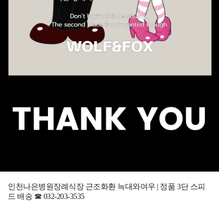
인천나은병원장례식장 근조화환 늑대와여우 | 정품 3단 스피
드 배송 ☎ 032-203-3535