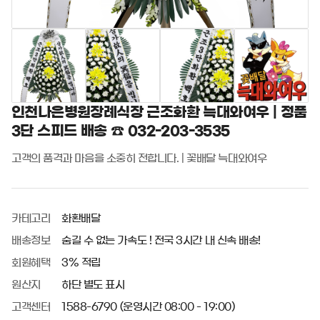
인천나은병원장례식장 근조화환 늑대와여우 | 정품
3단 스피드 배송 ☎ 032-203-3535
고객의 품격과 마음을 소중히 전합니다. | 꽃배달 늑대와여우
카테고리
화환배달
배송정보
숨길 수 없는 가속도 ! 전국 3시간 내 신속 배송!
회원혜택
3% 적립
원산지
하단 별도 표시
고객센터
1588-6790 (운영시간 08:00 - 19:00)