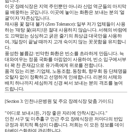
합니다."
이곳 장례식장은 지역 주민뿐만 아니라 산업 역군들의 마지막
을 배웅하는 곳입니다. 이곳에 놓이는 화환은 보내는 분의 '얼
굴'이자 '자존심'입니다.
재사용 꽃 절대 불가 (Zero Tolerance):
일부 저가 업체들이 사용
하는 '재탕 꽃(파지)'은 절대 사용하지 않습니다. 서해의 바람에
도 끄떡없는 싱싱하고 굵은 줄기의 최상급 대국만을 사용하
여, 3일장이 끝날 때까지 고개 숙이지 않는 꼿꼿함을 유지합니
다.
풍성한 볼륨감:
빈약한 화환은 빈소를 초라하게 만듭니다. 늑
대와여우는 정품 국화를 아낌없이 사용하여, 빈소 입구에서부
터 꽉 찬 존재감으로 유가족에게 위로를 전합니다.
품격 있는 리본:
기업체, 노동조합, 동창회, 향우회 등 단체명을
오탈자 없이 정확하고 선명하게 인쇄합니다. 리본의 서체와
배치 하나까지 세심하게 신경 써서 보내는 분의 격조를 높여
드립니다.
[Section 3: 인천나은병원 및 주요 장례식장 맞춤 가이드]
"어디로 보내시든, 가장 좋은 자리에 안착시킵니다."
인천 서구 및 미추홀구 인근 주요 장례식장은 저마다의 반입
규정과 위치적 특성이 다릅니다. 저희는 이 모든 정보를 데이
터베이스화하여 관리합니다.