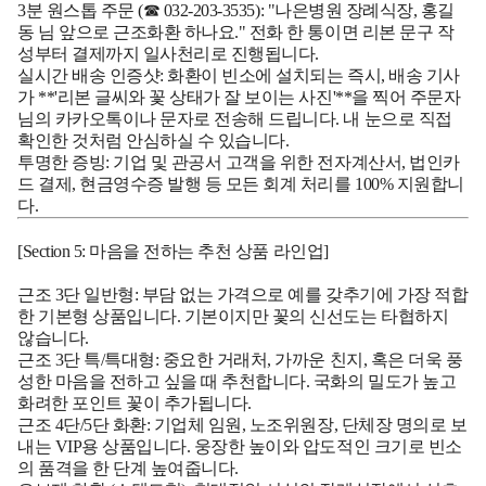
3분 원스톱 주문 (☎ 032-203-3535):
"나은병원 장례식장, 홍길
동 님 앞으로 근조화환 하나요." 전화 한 통이면 리본 문구 작
성부터 결제까지 일사천리로 진행됩니다.
실시간 배송 인증샷:
화환이 빈소에 설치되는 즉시, 배송 기사
가 **'리본 글씨와 꽃 상태가 잘 보이는 사진'**을 찍어 주문자
님의 카카오톡이나 문자로 전송해 드립니다. 내 눈으로 직접
확인한 것처럼 안심하실 수 있습니다.
투명한 증빙:
기업 및 관공서 고객을 위한 전자계산서, 법인카
드 결제, 현금영수증 발행 등 모든 회계 처리를 100% 지원합니
다.
[Section 5: 마음을 전하는 추천 상품 라인업]
근조 3단 일반형:
부담 없는 가격으로 예를 갖추기에 가장 적합
한 기본형 상품입니다. 기본이지만 꽃의 신선도는 타협하지
않습니다.
근조 3단 특/특대형:
중요한 거래처, 가까운 친지, 혹은 더욱 풍
성한 마음을 전하고 싶을 때 추천합니다. 국화의 밀도가 높고
화려한 포인트 꽃이 추가됩니다.
근조 4단/5단 화환:
기업체 임원, 노조위원장, 단체장 명의로 보
내는 VIP용 상품입니다. 웅장한 높이와 압도적인 크기로 빈소
의 품격을 한 단계 높여줍니다.