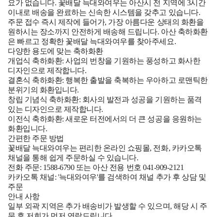
요가 없습니다. 꽃배달 늑대와여우는 아산시 전 지역에 3시간
이내로 배송을 완료하는 신속한 시스템을 갖추고 있습니다.
주문 접수 즉시 제작에 들어가, 가장 아름다운 상태의 화환을
원하시는 장소까지 안전하게 배송해 드립니다. 아산 축하화환
은 빠르고 정확한 꽃배달 늑대와여우를 찾아주세요.
다양한 용도에 맞는 축하화환
개업식 축하화환:
사업의 번창을 기원하는 풍성하고 화사한
디자인으로 제작합니다.
결혼식 축하화환:
행복한 출발을 축복하는 우아하고 로맨틱한
분위기의 화환입니다.
창립 기념식 축하화환:
회사의 발전과 성공을 기원하는 품격
있는 디자인으로 제작합니다.
이전식 축하화환:
새로운 터전에서의 더 큰 성공을 응원하는
화환입니다.
간편한 주문 방법
꽃배달 늑대와여우는 편리한 온라인 쇼핑몰, 전화, 카카오톡
채널을 통해 쉽게 주문하실 수 있습니다.
전화 주문:
1588-6790 또는 아산 전용 번호 041-909-2121
카카오톡 채널:
'늑대와여우'를 검색하여 채널 추가 후 상담 및
주문
안내 사항
일부 외곽 지역은 추가 배송비가 발생할 수 있으며, 해당 시 주
문 후 저희가 먼저 연락드립니다.