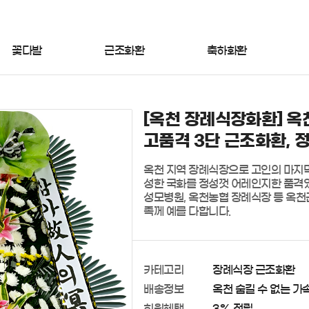
꽃다발
근조화환
축하화환
[옥천 장례식장화환] 옥
고품격 3단 근조화환, 
옥천 지역 장례식장으로 고인의 마지막
성한 국화를 정성껏 어레인지한 품격있
성모병원, 옥천농협 장례식장 등 옥천
족께 예를 다합니다.
카테고리
장례식장 근조화환
배송정보
옥천 숨길 수 없는 가속
회원혜택
3% 적립