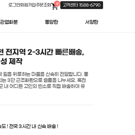
0
로그인
회원가입
주문조회
고객센터 1588-6790
관엽화분
동양란
서양란
천 전지역 2-3시간 빠른배송,
정성 제작
 길을 위로하는 마음을 신속히 전달합니다. 풍
는 3단 근조화환으로 슬픔을 나누세요. 옥천
군 내 어디든 고인의 빈소로 직접 배송하여 유
도 ! 전국 3시간 내 신속 배송 !