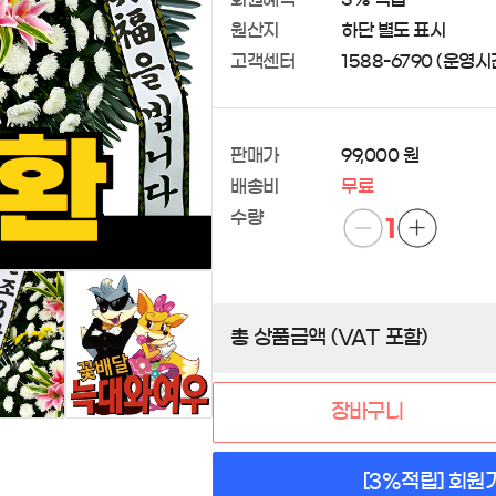
원산지
하단 별도 표시
고객센터
1588-6790 (운영시간 
판매가
99,000 원
배송비
무료
수량
1
총 상품금액 (VAT 포함)
장바구니
[3%적립] 회원