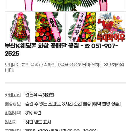
부산K웨딩홀 화환 꽃배달 꽃집 - ☎ 051-907-
2525
보내시는 분의 품격과 축하의 마음을 정성껏 담아 전하는 3단 화환입
니다.
카테고리
결혼식 축하화환
배송정보
숨길 수 없는 스피드, 3시간 순간 배송 [예약 환영 상품]
회원혜택
3% 적립
원산지
하단 별도 표시