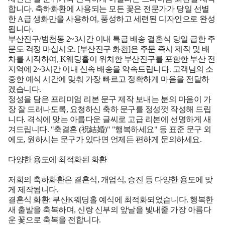
합니다. 축하화환에 사용되는 모든 꽃은 전문가가 당일 선별
한 A급 생화만을 사용하여, 풍성하고 세련된 디자인으로 완성
됩니다.
부산진구/범천동 2~3시간 이내 특급 배송 결혼식 당일 급한 주
문도 걱정 마십시오. [부산진구 화환]은 주문 즉시 제작 및 배
차를 시작하여, K웨딩홀이 위치한 부산진구를 포함한 부산 전
지역에 2~3시간 이내 신속 배송을 약속드립니다. 고객님의 소
중한 예식 시간에 맞춰 가장 빠르고 정확하게 마음을 전달하
겠습니다.
정성을 담은 프리미엄 리본 문구 제작 보내는 분의 마음이 가
장 잘 드러나도록, 요청하신 축하 문구를 정성껏 작성해 드립
니다. 격식에 맞는 아름다운 글씨로 고급 리본에 선명하게 새
겨드립니다. "축결혼 (祝結婚)" "행복하세요" 등 표준 문구 외
에도, 원하시는 문구가 있다면 언제든 편하게 문의하세요.
다양한 용도에 최적화된 화환
저희의 축하화환은 결혼식, 개업식, 승진 등 다양한 용도에 맞
게 제작됩니다.
결혼식 화환: 부산K웨딩홀 예식에 최적화되었습니다. 행복한
새 출발을 축복하며, 신랑 신부의 앞날을 빛내줄 가장 아름다
운 꽃으로 축복을 전합니다.