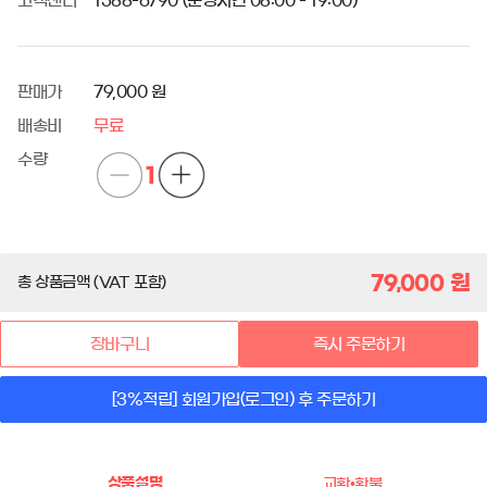
고객센터
1588-6790 (운영시간 08:00 - 19:00)
판매가
79,000 원
배송비
무료
수량
1
79,000
원
총 상품금액 (VAT 포함)
장바구니
즉시 주문하기
[3%적립] 회원가입(로그인) 후 주문하기
상품설명
교환•환불