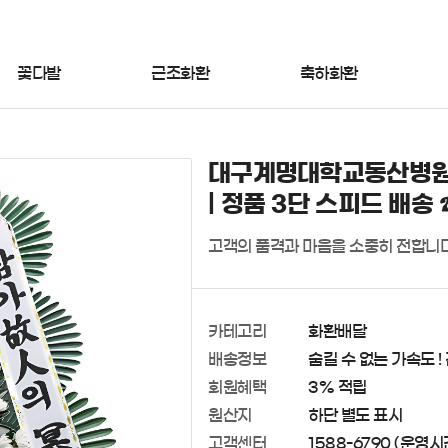
꽃다발
근조화환
축하화환
대구계명대학교동산병원
| 정품 3단 스피드 배송 
고객의 품격과 마음을 소중히 전합니다
카테고리
화환배달
배송정보
숨길 수 없는 가속도 !
회원혜택
3% 적립
원산지
하단 별도 표시
고객센터
1588-6790 (운영시간 