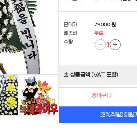
판매가
79,000 원
배송비
무료
수량
1
총 상품금액 (VAT 포함)
장바구니
[3%적립] 회원