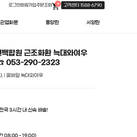
0
로그인
회원가입
주문조회
고객센터 1588-6790
관엽화분
동양란
서양란
백합원 근조화환 늑대와여우
☎ 053-290-2323
. | 꽃배달 늑대와여우
 전국 3시간 내 신속 배송!
08:00 - 19:00)