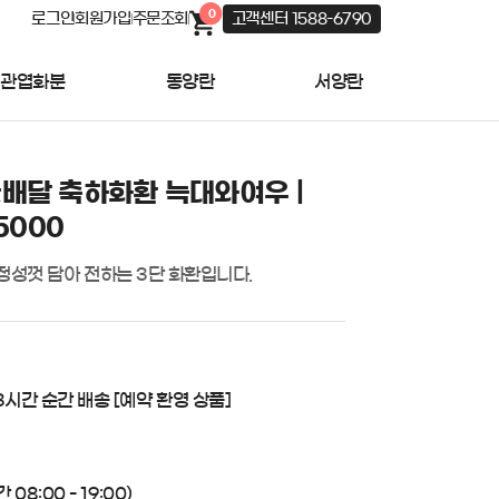
0
로그인
회원가입
주문조회
고객센터 1588-6790
관엽화분
동양란
서양란
배달 축하화환 늑대와여우 |
5000
정성껏 담아 전하는 3단 화환입니다.
3시간 순간 배송 [예약 환영 상품]
08:00 - 19:00)