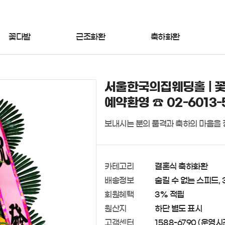
꽃다발
근조화환
축하화환
서울한국의집웨딩홀 | 꽃
예약환영 ☎ 02-6013-
보내시는 분의 품격과 축하의 마음을 
카테고리
결혼식 축하화환
배송정보
숨길 수 없는 스피드, 
회원혜택
3% 적립
원산지
하단 별도 표시
고객센터
1588-6790 (운영시간 