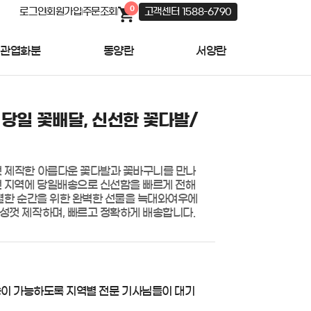
0
로그인
회원가입
주문조회
고객센터 1588-6790
관엽화분
동양란
서양란
 당일 꽃배달, 신선한 꽃다발/
껏 제작한 아름다운 꽃다발과 꽃바구니를 만나
 전 지역에 당일배송으로 신선함을 빠르게 전해
특별한 순간을 위한 완벽한 선물을 늑대와여우에
정성껏 제작하며, 빠르고 정확하게 배송합니다.
송이 가능하도록 지역별 전문 기사님들이 대기