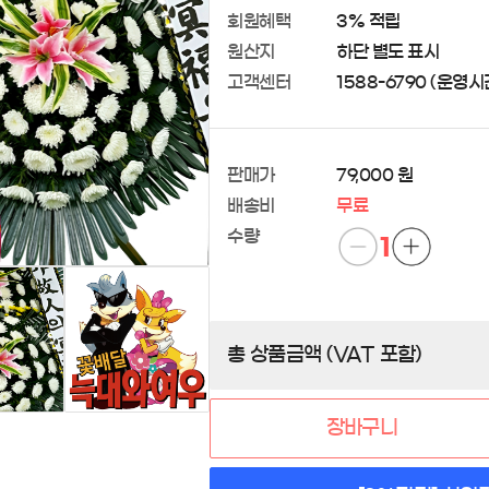
회원혜택
3% 적립
원산지
하단 별도 표시
고객센터
1588-6790 (운영시간 
판매가
79,000 원
배송비
무료
수량
1
총 상품금액 (VAT 포함)
장바구니