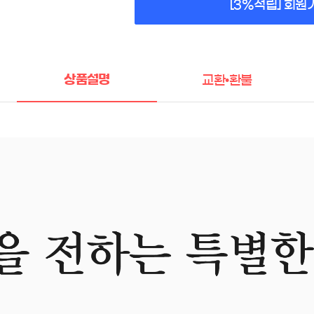
[3%적립] 회원
상품설명
교환•환불