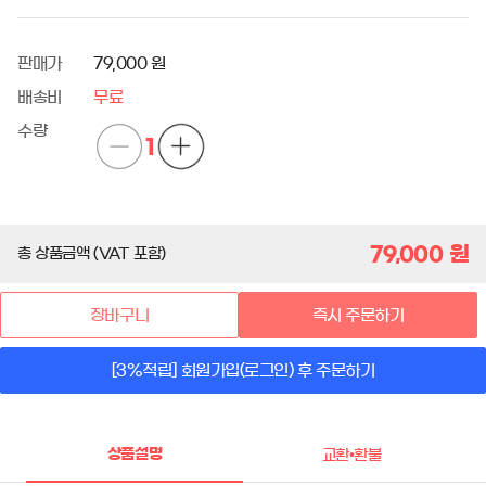
판매가
79,000 원
배송비
무료
수량
1
79,000
원
총 상품금액 (VAT 포함)
장바구니
즉시 주문하기
[3%적립] 회원가입(로그인) 후 주문하기
상품설명
교환•환불