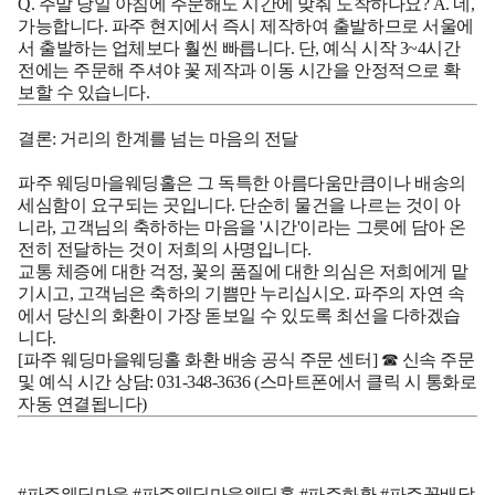
Q. 주말 당일 아침에 주문해도 시간에 맞춰 도착하나요?
A. 네,
가능합니다. 파주 현지에서 즉시 제작하여 출발하므로 서울에
서 출발하는 업체보다 훨씬 빠릅니다. 단, 예식 시작 3~4시간
전에는 주문해 주셔야 꽃 제작과 이동 시간을 안정적으로 확
보할 수 있습니다.
결론: 거리의 한계를 넘는 마음의 전달
파주 웨딩마을웨딩홀은 그 독특한 아름다움만큼이나 배송의
세심함이 요구되는 곳입니다. 단순히 물건을 나르는 것이 아
니라, 고객님의 축하하는 마음을 '시간'이라는 그릇에 담아 온
전히 전달하는 것이 저희의 사명입니다.
교통 체증에 대한 걱정, 꽃의 품질에 대한 의심은 저희에게 맡
기시고, 고객님은 축하의 기쁨만 누리십시오. 파주의 자연 속
에서 당신의 화환이 가장 돋보일 수 있도록 최선을 다하겠습
니다.
[파주 웨딩마을웨딩홀 화환 배송 공식 주문 센터]
☎ 신속 주문
및 예식 시간 상담: 031-348-3636
(스마트폰에서 클릭 시 통화로
자동 연결됩니다)
#파주웨딩마을 #파주웨딩마을웨딩홀 #파주화환 #파주꽃배달