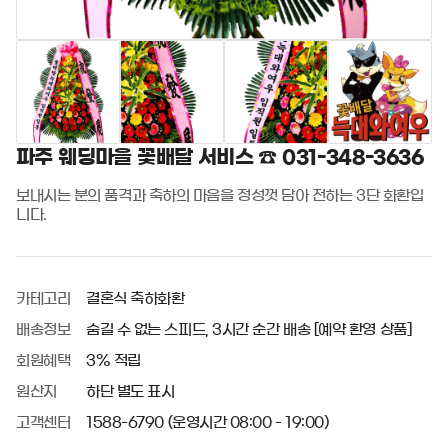
파주 웨딩마을 꽃배달 서비스 ☎️ 031-348-3636
보내시는 분의 품격과 축하의 마음을 정성껏 담아 전하는 3단 화환입
니다.
카테고리
결혼식 축하화환
배송정보
숨길 수 없는 스피드, 3시간 순간 배송 [예약 환영 상품]
회원혜택
3% 적립
원산지
하단 별도 표시
고객센터
1588-6790 (운영시간 08:00 - 19:00)