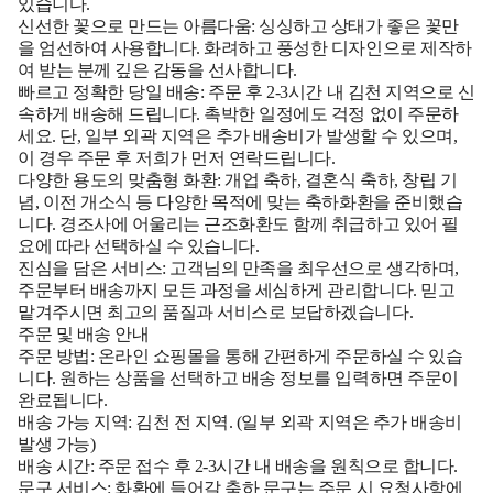
있습니다.
신선한 꽃으로 만드는 아름다움:
싱싱하고 상태가 좋은 꽃만
을 엄선하여 사용합니다. 화려하고 풍성한 디자인으로 제작하
여 받는 분께 깊은 감동을 선사합니다.
빠르고 정확한 당일 배송:
주문 후 2-3시간 내
김천
지역으로 신
속하게 배송해 드립니다. 촉박한 일정에도 걱정 없이 주문하
세요. 단, 일부 외곽 지역은 추가 배송비가 발생할 수 있으며,
이 경우 주문 후 저희가 먼저 연락드립니다.
다양한 용도의 맞춤형 화환:
개업 축하, 결혼식 축하, 창립 기
념, 이전 개소식 등 다양한 목적에 맞는 축하화환을 준비했습
니다. 경조사에 어울리는 근조화환도 함께 취급하고 있어 필
요에 따라 선택하실 수 있습니다.
진심을 담은 서비스:
고객님의 만족을 최우선으로 생각하며,
주문부터 배송까지 모든 과정을 세심하게 관리합니다. 믿고
맡겨주시면 최고의 품질과 서비스로 보답하겠습니다.
주문 및 배송 안내
주문 방법:
온라인 쇼핑몰을 통해 간편하게 주문하실 수 있습
니다. 원하는 상품을 선택하고 배송 정보를 입력하면 주문이
완료됩니다.
배송 가능 지역:
김천
전 지역. (일부 외곽 지역은 추가 배송비
발생 가능)
배송 시간:
주문 접수 후 2-3시간 내 배송을 원칙으로 합니다.
문구 서비스:
화환에 들어갈 축하 문구는 주문 시 요청사항에