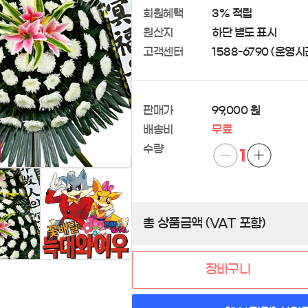
회원혜택
3% 적립
원산지
하단 별도 표시
고객센터
1588-6790 (운영시간 
판매가
99,000 원
배송비
무료
수량
1
총 상품금액 (VAT 포함)
장바구니