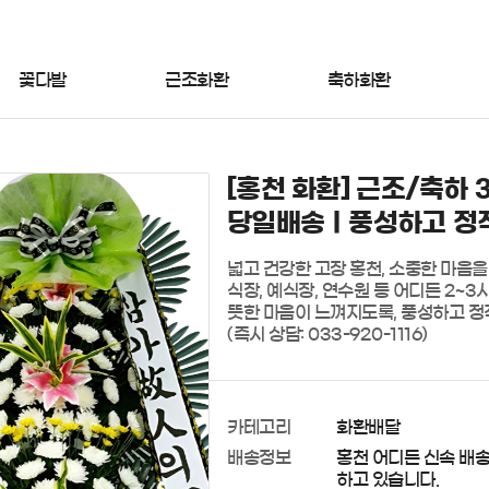
꽃다발
근조화환
축하화환
[홍천 화환] 근조/축하 
당일배송ㅣ풍성하고 정
넓고 건강한 고장 홍천, 소중한 마음을
식장, 예식장, 연수원 등 어디든 2~
뜻한 마음이 느껴지도록, 풍성하고 정직
(즉시 상담: 033-920-1116)
카테고리
화환배달
배송정보
홍천 어디든 신속 배
하고 있습니다.