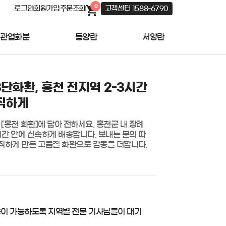
0
로그인
회원가입
주문조회
고객센터 1588-6790
관엽화분
동양란
서양란
3단화환, 홍천 전지역 2-3시간
직하게
 [홍천 화환]에 담아 전하세요. 홍천군 내 장례
3시간 안에 신속하게 배송합니다. 보내는 분의 따
하게 만든 고품질 화환으로 감동을 더합니다. 

송이 가능하도록 지역별 전문 기사님들이 대기