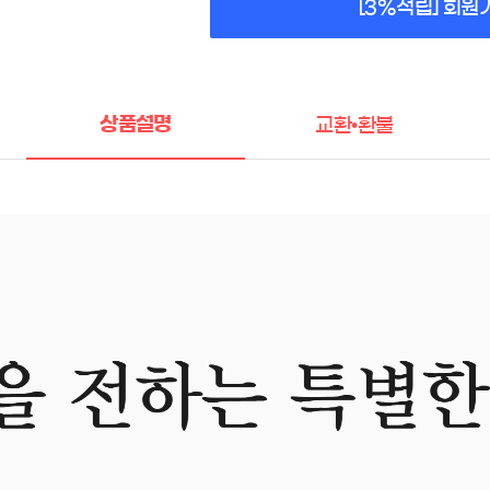
[3%적립] 회원
상품설명
교환•환불