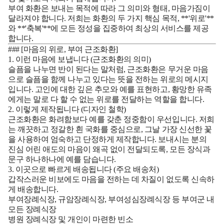
부여 화환은 보내는 목적에 따라 그 의미와 형태, 마음가짐이
달라져야 합니다. 저희는 화환의 두 가지 핵심 목적, **'위로'**
와 **'축복'**에 모든 정성을 집중하여 최상의 서비스를 제공
합니다.
### [마음의 위로, 부여 근조화환]
1. 이런 마음에 보냅니다 (근조화환의 의미)
슬픔을 나누면 반이 된다는 말처럼, 근조화환은 무거운 마음
으로 슬픔을 함께 나누고 있다는 뜻을 전하는 위로의 메시지
입니다. 고인에 대한 깊은 추모와 예를 표현하고, 황망한 유족
에게는 말로 다 할 수 없는 위로를 전달하는 역할을 합니다.
2. 이렇게 제작됩니다 (디자인 철학)
근조화환은 화려함보다 예를 갖춘 정중함이 우선입니다. 저희
는 깨끗하고 정갈한 흰 국화를 중심으로, 그날 가장 신선한 꽃
을 사용하여 엄숙하고 단정하게 제작합니다. 보내시는 분의
진심 어린 애도의 마음이 왜곡 없이 전달되도록, 모든 장식과
문구 하나하나에 예를 담습니다.
3. 이곳으로 빠르게 배송됩니다 (주요 배송처)
갑작스러운 비보에도 마음을 전하는 데 차질이 없도록 신속하
게 배송합니다.
부여장례식장, 규암장례식장, 부여성심장례식장
등 부여군 내
모든 장례식장
병원 장례식장 및 개인이 마련한 빈소