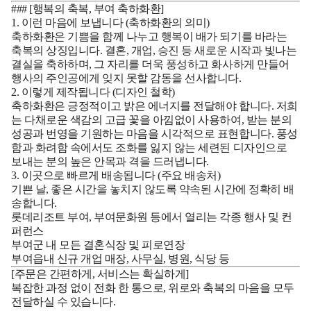
### [행복의 축복, 부여 축하화환]
1. 이런 마음에 보냅니다 (축하화환의 의미)
축하화환은 기쁨을 함께 나누고 행복이 배가 되기를 바라는
축복의 상징입니다. 결혼, 개업, 승진 등 새로운 시작과 빛나는
결실을 축하하며, 그 자리를 더욱 풍성하고 화사하게 만들어
행사의 주인공에게 잊지 못할 감동을 선사합니다.
2. 이렇게 제작됩니다 (디자인 철학)
축하화환은 긍정적이고 밝은 에너지를 전달해야 합니다. 저희
는 다채로운 색감의 고급 꽃을 아낌없이 사용하여, 받는 분의
성공과 번영을 기원하는 마음을 시각적으로 표현합니다. 풍성
함과 화려함 속에서도 조화를 잃지 않는 세련된 디자인으로
보내는 분의 높은 안목과 격을 드러냅니다.
3. 이곳으로 빠르게 배송됩니다 (주요 배송처)
기쁜 날, 좋은 시간을 놓치지 않도록 약속된 시간에 정확히 배
송합니다.
롯데리조트 부여, 부여문화원
등에서 열리는 각종 행사 및 컨
퍼런스
부여군 내 모든 결혼식장 및 피로연장
부여읍내 신규
개업
매장, 사무실, 병원, 식당 등
[주문은 간편하게, 서비스는 확실하게]
복잡한 과정 없이 전화 한 통으로, 위로와 축복의 마음을 모두
전달하실 수 있습니다.