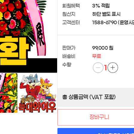
회원혜택
3% 적립
원산지
하단 별도 표시
고객센터
1588-6790 (운영시간 
판매가
99,000 원
배송비
무료
수량
1
총 상품금액 (VAT 포함)
장바구니