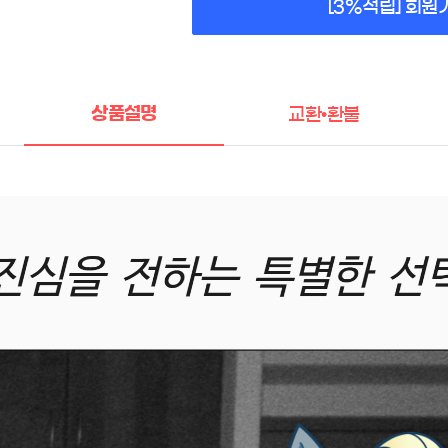
[3%적립] 회원
상품설명
교환•환불