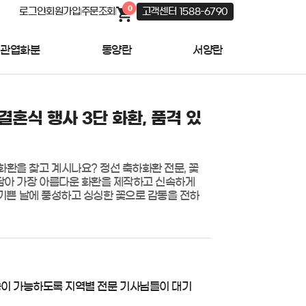
0
로그인
회원가입
주문조회
고객센터 1588-6790
관엽화분
동양란
서양란
결혼식 행사 3단 화환, 품격 있
화환을 찾고 계시나요? 정선 축하화환 전문, 꽃
아 가장 아름다운 화환을 제작하고 신속하게 
등 기쁜 날에 풍성하고 싱싱한 꽃으로 감동을 전하
송이 가능하도록 지역별 전문 기사님들이 대기