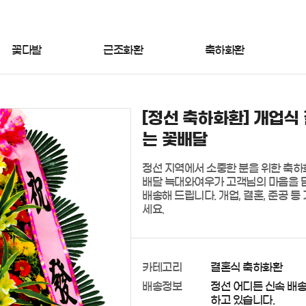
꽃다발
근조화환
축하화환
[정선 축하화환] 개업식 
는 꽃배달
정선 지역에서 소중한 분을 위한 축하
배달 늑대와여우가 고객님의 마음을 담
배송해 드립니다. 개업, 결혼, 준공 
세요.
카테고리
결혼식 축하화환
배송정보
정선 어디든 신속 배
하고 있습니다.