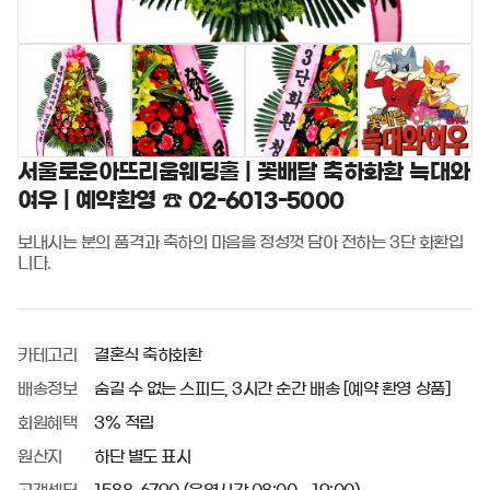
서울로운아뜨리움웨딩홀 | 꽃배달 축하화환 늑대와
여우 | 예약환영 ☎ 02-6013-5000
보내시는 분의 품격과 축하의 마음을 정성껏 담아 전하는 3단 화환입
니다.
카테고리
결혼식 축하화환
배송정보
숨길 수 없는 스피드, 3시간 순간 배송 [예약 환영 상품]
회원혜택
3% 적립
원산지
하단 별도 표시