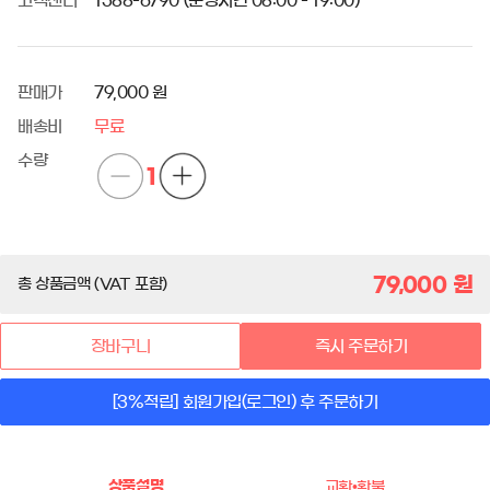
고객센터
1588-6790 (운영시간 08:00 - 19:00)
판매가
79,000 원
배송비
무료
수량
1
79,000
원
총 상품금액 (VAT 포함)
장바구니
즉시 주문하기
[3%적립] 회원가입(로그인) 후 주문하기
상품설명
교환•환불