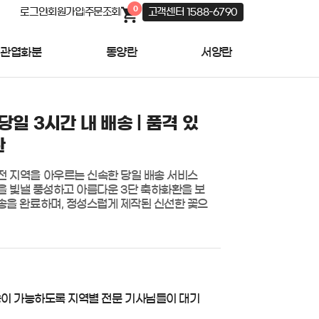
0
로그인
회원가입
주문조회
고객센터 1588-6790
관엽화분
동양란
서양란
당일 3시간 내 배송 | 품격 있
환
전 지역을 아우르는 신속한 당일 배송 서비스
 날을 빛낼 풍성하고 아름다운 3단 축하화환을 보
배송을 완료하며, 정성스럽게 제작된 신선한 꽃으
송이 가능하도록 지역별 전문 기사님들이 대기