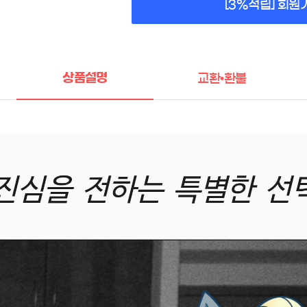
[3%적립] 회원
상품설명
교환•환불