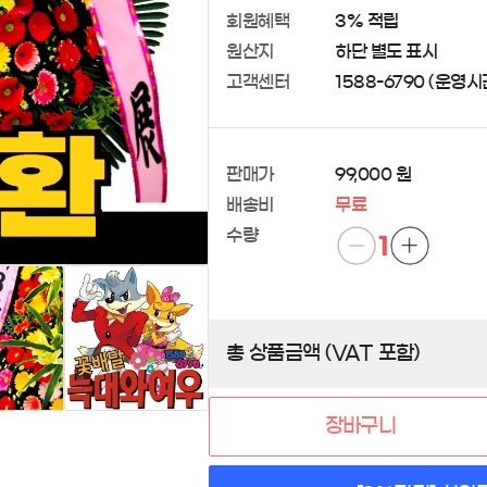
회원혜택
3% 적립
원산지
하단 별도 표시
고객센터
1588-6790 (운영시간 
판매가
99,000 원
배송비
무료
수량
1
총 상품금액 (VAT 포함)
장바구니