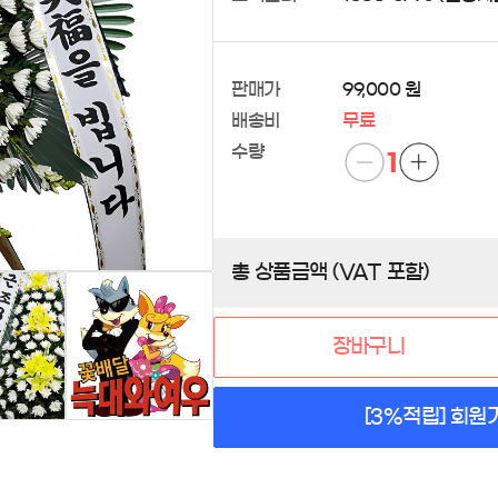
판매가
99,000 원
배송비
무료
수량
1
총 상품금액 (VAT 포함)
장바구니
[3%적립] 회원