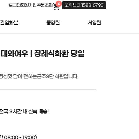
0
로그인
회원가입
주문조회
고객센터 1588-6790
관엽화분
동양란
서양란
대와여우 | 장례식화환 당일
 정성껏 담아 전하는근조3단 화환입니다.
 전국 3시간 내 신속 배송!
08:00 - 19:00)