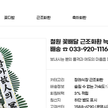
꽃다발
근조화환
축하화환
철원 꽃배달 근조화환 늑
배송 ☎ 033-920-1116
보내시는 분의 품격과 애도의 마음을
카테고리
장례식장 근조화환
배송정보
숨길 수 없는 가속도 !
회원혜택
3% 적립
원산지
하단 별도 표시
고객센터
1588-6790 (운영시간 