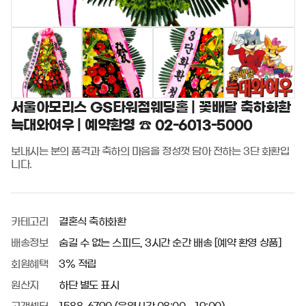
서울아모리스 GS타워점웨딩홀 | 꽃배달 축하화환
늑대와여우 | 예약환영 ☎ 02-6013-5000
보내시는 분의 품격과 축하의 마음을 정성껏 담아 전하는 3단 화환입
니다.
카테고리
결혼식 축하화환
배송정보
숨길 수 없는 스피드, 3시간 순간 배송 [예약 환영 상품]
회원혜택
3% 적립
원산지
하단 별도 표시