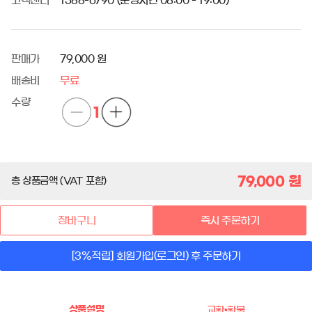
고객센터
1588-6790 (운영시간 08:00 - 19:00)
판매가
79,000 원
배송비
무료
수량
1
79,000
원
총 상품금액 (VAT 포함)
장바구니
즉시 주문하기
[3%적립] 회원가입(로그인) 후 주문하기
상품설명
교환•환불