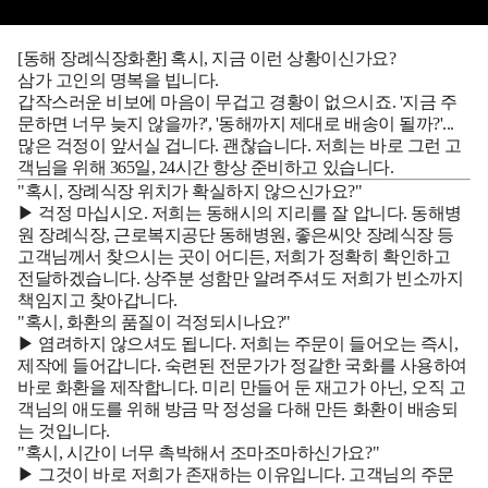
[동해 장례식장화환] 혹시, 지금 이런 상황이신가요?
삼가 고인의 명복을 빕니다.
갑작스러운 비보에 마음이 무겁고 경황이 없으시죠. '지금 주
문하면 너무 늦지 않을까?', '동해까지 제대로 배송이 될까?'...
많은 걱정이 앞서실 겁니다. 괜찮습니다. 저희는 바로 그런 고
객님을 위해 365일, 24시간 항상 준비하고 있습니다.
"혹시, 장례식장 위치가 확실하지 않으신가요?"
▶
걱정 마십시오. 저희는 동해시의 지리를 잘 압니다.
동해병
원 장례식장, 근로복지공단 동해병원, 좋은씨앗 장례식장
등
고객님께서 찾으시는 곳이 어디든, 저희가 정확히 확인하고
전달하겠습니다. 상주분 성함만 알려주셔도 저희가 빈소까지
책임지고 찾아갑니다.
"혹시, 화환의 품질이 걱정되시나요?"
▶
염려하지 않으셔도 됩니다. 저희는 주문이 들어오는 즉시,
제작에 들어갑니다.
숙련된 전문가가 정갈한 국화를 사용하여
바로 화환을 제작합니다. 미리 만들어 둔 재고가 아닌, 오직 고
객님의 애도를 위해 방금 막 정성을 다해 만든 화환이 배송되
는 것입니다.
"혹시, 시간이 너무 촉박해서 조마조마하신가요?"
▶
그것이 바로 저희가 존재하는 이유입니다.
고객님의 주문