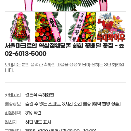
서울파크루안 역삼점웨딩홀 화환 꽃배달 꽃집 - ☎
02-6013-5000
보내시는 분의 품격과 축하의 마음을 정성껏 담아 전하는 3단 화환입
니다.
카테고리
결혼식 축하화환
배송정보
숨길 수 없는 스피드, 3시간 순간 배송 [예약 환영 상품]
회원혜택
3% 적립
원산지
하단 별도 표시