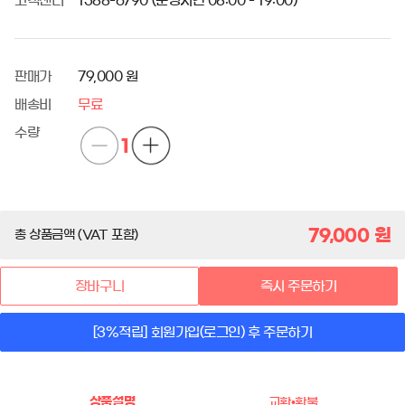
고객센터
1588-6790 (운영시간 08:00 - 19:00)
판매가
79,000 원
배송비
무료
수량
1
79,000
원
총 상품금액 (VAT 포함)
장바구니
즉시 주문하기
[3%적립] 회원가입(로그인) 후 주문하기
상품설명
교환•환불