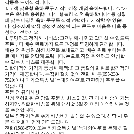
감동을 느끼실 겁니다.
3. 고객 맞춤형 축하 문구 제작:
"산청 개업 축하드립니다", "새
로운 출발을 응원합니다", "행복한 결혼 축하합니다" 등 상황
에 맞는 다양한 축하 문구를 직접 선택하고 제작할 수 있습니
다. 경조사에 맞춰 정성껏 작성된 리본 문구로 마음을 더욱 풍
성하게 전하세요.
4. 투명하고 정직한 서비스:
고객님께서 믿고 맡기실 수 있도록
주문부터 배송 완료까지 모든 과정을 투명하게 관리합니다.
배송 전 완성된 화환 사진을 보내드리고, 배송 완료 후에는 완
료 메시지를 전달해 드립니다. 눈으로 직접 확인하고 안심할
수 있는 서비스를 제공합니다.
5. 합리적인 가격과 풍성한 혜택:
최고 품질의 화환을 합리적인
가격에 제공합니다. 복잡한 절차 없이 전화 한 통(055-238-
7520)이나 카카오톡 채널 '늑대와여우'로 간편하게 주문할 수
있습니다.
주문 전 유의사항
산청 축하화환
은 당일 주문 시 최소 2~3시간 이내 배송이 가능
하지만, 원활한 배송을 위해 행사 2~3일 전 미리 예약하시는 것
을 추천합니다.
일부 외곽 지역은 추가 배송비가 발생할 수 있으며, 해당 시 주
문 후 저희가 먼저 연락드립니다.
전화(1588-6790) 또는 카카오톡 채널 '늑대와여우'를 통해 친절
한 상담을 받으실 수 있습니다.