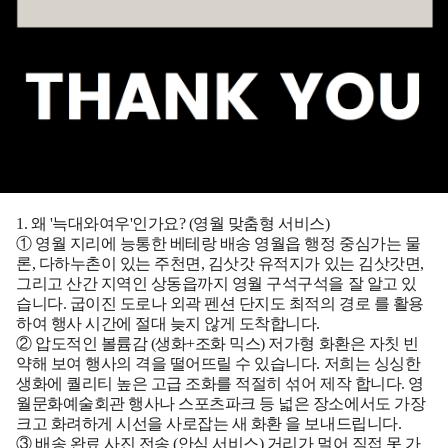
1. 왜 '늑대와여우'인가요? (영월 맞춤형 서비스)
① 영월 지리에 능통한 베테랑 배송
영월읍 행정 중심가는 물
론, 다하누촌이 있는 주천면, 김삿갓 유적지가 있는 김삿갓면,
그리고 산간 지역인 상동읍까지 영월 구석구석을 잘 알고 있
습니다. 굽이진 도로나 외곽 펜션 단지도
최적의 경로
를 활용
하여 행사 시간에 절대 늦지 않게 도착합니다.
② 압도적인 볼륨감 (생화+조화 믹스)
저가형 화환은 자칫 빈
약해 보여 행사의 격을 떨어뜨릴 수 있습니다. 저희는
싱싱한
생화에 퀄리티 높은 고급 조화를 적절히 섞어 제작
합니다. 영
월문화예술회관 행사나 스포츠파크 등 넓은 장소에서도
가장
크고 화려하게 시선을 사로잡는 새 화환
을 보내드립니다.
③ 배송 완료 사진 전송 (안심 서비스)
거리가 멀어 직접 못 가