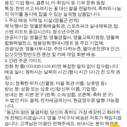
용도:
기업 행사, 결혼식, 이·취임식 등 기부 문화 동참.
특징:
한번 쓰고 버려지는 꽃 대신 쌀을 전달하여, 축하와 나눔
의 의미를 동시에 잡을 수 있는 실속형 상품입니다.
3. 주요 배송 지역 및 시설 (영월군 전역)
예식/행사장:
영월문화예술회관, 스포츠파크 실내체육관, 탑
스텐 리조트 동강시스타, 청소년수련관.
관공서/기업:
영월군청, 영월경찰서, 영월교육지원청, 영월복
합화력발전소, 쌍용양회/현대시멘트 등 주요 기업체.
관광/상권:
영월서부시장, 주천 다하누촌, 별마로천문대 인근,
김삿갓면/한반도면 펜션 및 카페 개업 화분 배송.
4. 간편 주문 가이드
전화 한 통(
033-920-1116
)이면 복잡한 절차 없이 접수됩니다.
배송 일시:
원하시는 날짜와 시간 (행사 시간 1시간 전 도착 권
장)
장소:
정확한 위치 (건물명, 마을 회관 이름, 상호명 등)
받는 분:
성함 또는 상호 (신랑/신부 이름, 기업명)
보내는 분:
리본 문구 (왼쪽: 소속/성함, 오른쪽: 축하 문구)
※ 법인 카드 결제, 전자세금계산서, 현금영수증 발행 가능합
니다.
"동강의 맑은 물결처럼, 당신의 축하도 가장 깨끗하고 화려하
게 전해드리겠습니다. 영월 구석구석 배송은 저희가 책임지겠
습니다. 고객님은 마음만 전해주세요. 보내시는 분의 체면을