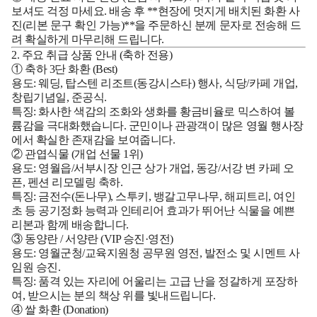
보셔도 걱정 마세요. 배송 후 **현장에 멋지게 배치된 화환 사
진(리본 문구 확인 가능)**을 주문하신 분께 문자로 전송해 드
려 확실하게 마무리해 드립니다.
2. 주요 취급 상품 안내 (축하 전용)
① 축하 3단 화환 (Best)
용도:
웨딩, 탑스텐 리조트(동강시스타) 행사, 식당/카페 개업,
창립기념일, 준공식.
특징:
화사한 색감의 조화와 생화를 황금비율로 믹스하여 볼
륨감을 극대화했습니다. 군민이나 관광객이 많은 영월 행사장
에서 확실한 존재감을 보여줍니다.
② 관엽식물 (개업 선물 1위)
용도:
영월읍/서부시장 인근 상가 개업, 동강/서강 변 카페 오
픈, 펜션 리모델링 축하.
특징:
금전수(돈나무), 스투키, 뱅갈고무나무, 해피트리, 여인
초 등 공기정화 능력과 인테리어 효과가 뛰어난 식물을 예쁜
리본과 함께 배송합니다.
③ 동양란 / 서양란 (VIP 승진·영전)
용도:
영월군청/교육지원청 공무원 영전, 발전소 및 시멘트 사
임원 승진.
특징:
품격 있는 자리에 어울리는 고급 난을 정갈하게 포장하
여, 받으시는 분의 책상 위를 빛내드립니다.
④ 쌀 화환 (Donation)