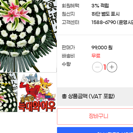
회원혜택
3% 적립
원산지
하단 별도 표시
고객센터
1588-6790 (운영시간 
판매가
99,000 원
배송비
무료
수량
1
총 상품금액 (VAT 포함)
장바구니