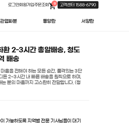
0
로그인
회원가입
주문조회
고객센터 1588-6790
관엽화분
동양란
서양란
화환 2-3시간 총알배송, 청도
역 배송
등 마음을 전해야 하는 모든 순간, 품격있는 3단 
든 2~3시간 내 빠른 배송을 원칙으로 하며, 
는 분의 마음까지 고스란히 전달합니다. (청
송이 가능하도록 지역별 전문 기사님들이 대기