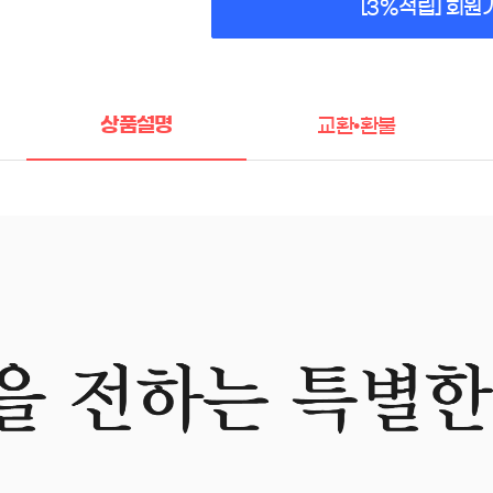
[3%적립] 회원
상품설명
교환•환불