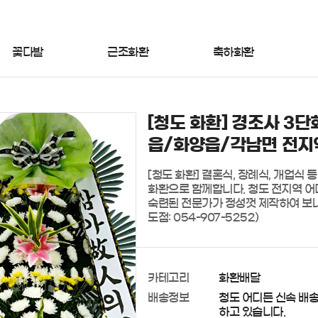
꽃다발
근조화환
축하화환
[청도 화환] 경조사 3단
읍/화양읍/각남면 전지
[청도 화환] 결혼식, 장례식, 개업식 
화환으로 함께합니다. 청도 전지역 어디
숙련된 전문가가 정성껏 제작하여 보내
도점: 054-907-5252)
카테고리
화환배달
배송정보
청도 어디든 신속 배
하고 있습니다.