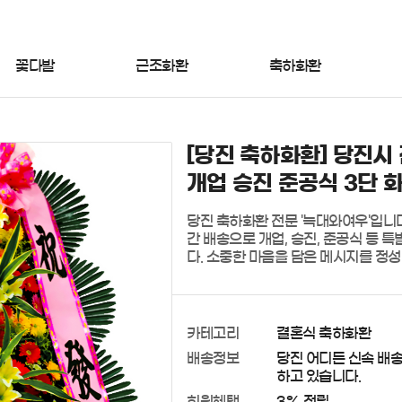
꽃다발
근조화환
축하화환
[당진 축하화환] 당진시 
개업 승진 준공식 3단 
당진 축하화환 전문 '늑대와여우'입니다
간 배송으로 개업, 승진, 준공식 등 
다. 소중한 마음을 담은 메시지를 정
카테고리
결혼식 축하화환
배송정보
당진 어디든 신속 배
하고 있습니다.
회원혜택
3% 적립