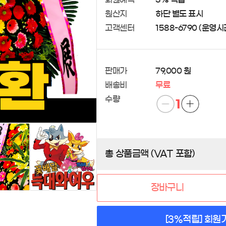
원산지
하단 별도 표시
고객센터
1588-6790 (운영시간 
판매가
79,000 원
배송비
무료
수량
1
총 상품금액 (VAT 포함)
장바구니
[3%적립] 회원