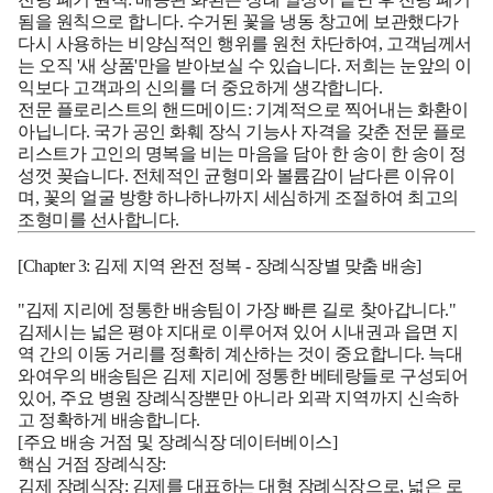
됨을 원칙으로 합니다. 수거된 꽃을 냉동 창고에 보관했다가
다시 사용하는 비양심적인 행위를 원천 차단하여, 고객님께서
는 오직 '새 상품'만을 받아보실 수 있습니다. 저희는 눈앞의 이
익보다 고객과의 신의를 더 중요하게 생각합니다.
전문 플로리스트의 핸드메이드:
기계적으로 찍어내는 화환이
아닙니다. 국가 공인 화훼 장식 기능사 자격을 갖춘 전문 플로
리스트가 고인의 명복을 비는 마음을 담아 한 송이 한 송이 정
성껏 꽂습니다. 전체적인 균형미와 볼륨감이 남다른 이유이
며, 꽃의 얼굴 방향 하나하나까지 세심하게 조절하여 최고의
조형미를 선사합니다.
[Chapter 3: 김제 지역 완전 정복 - 장례식장별 맞춤 배송]
"김제 지리에 정통한 배송팀이 가장 빠른 길로 찾아갑니다."
김제시는 넓은 평야 지대로 이루어져 있어 시내권과 읍면 지
역 간의 이동 거리를 정확히 계산하는 것이 중요합니다. 늑대
와여우의 배송팀은 김제 지리에 정통한 베테랑들로 구성되어
있어, 주요 병원 장례식장뿐만 아니라 외곽 지역까지 신속하
고 정확하게 배송합니다.
[주요 배송 거점 및 장례식장 데이터베이스]
핵심 거점 장례식장:
김제 장례식장:
김제를 대표하는 대형 장례식장으로, 넓은 로