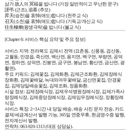
삼가 故人의 冥福을 빕니다 (가장 일반적이고 무난한 문구)
謹弔 (근조), 追慕 (추모)
昇天(승천)을 哀悼(애도)합니다 (천주교 식)
召天(소천)을 哀悼(애도)합니다 (기독교/개신교 식)
往生極樂(왕생극락)을 빕니다 (불교 식)
[Chapter 6: 서비스 핵심 요약 및 주요 정보]
서비스 지역:
전라북도 김제시 전역 (요촌동, 신풍동, 검산동,
교월동, 만경읍, 죽산면, 백산면, 용지면, 백구면, 부량면, 공덕
면, 청하면, 성덕면, 진봉면, 금구면, 봉남면, 황산면, 금산면, 광
활면).
주요 키워드:
김제꽃집, 김제화환, 김제근조화환, 김제장례식
장화환, 김제꽃배달, 늑대와여우꽃배달, 금산면꽃집, 만경꽃
집, 김제당일배송꽃집, 김제조화, 정품화환.
시설 정보:
김제장례식장, 김제우석병원장례식장, 김제가족사
랑장례식장, 김제중앙장례식장, 김제임우장례식장, 장황장례
식장.
서비스 특징:
2~3시간 내 당일 배송, 배송 사진 문자 전송, 카드
결제/세금계산서 발행 가능, 365일 연중무휴, 현금영수증 발행,
전자계산서 발행.
연락처:
063-920-1313
(대표 상담실).