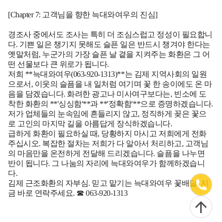
[Chapter 7: 고객님을 향한 늑대와여우의 진심]
경조사 중에서도 조사는 특히 더 조심스럽고 정성이 필요합니
다. 기쁜 일은 챙기지 못해도 슬픈 일은 반드시 챙겨야 한다는
옛말처럼, 누군가의 가장 슬픈 날 곁을 지켜주는 화환은 그 어
떤 선물보다 큰 위로가 됩니다.
저희 **늑대와여우(063-920-1313)**는 김제 지역사회의 일원
으로서, 이웃의 슬픔을 내 일처럼 여기며 꽃 한 송이에도 온 마
음을 담겠습니다. 화려한 광고나 미사여구보다는, 빈소에 도
착한 화환의 **'싱싱함'**과 **'정확함'**으로 증명하겠습니다.
저가 업체들의 눈속임에 흔들리지 않고, 정직하게 꽂은 꽃으
로 고인의 마지막 길을 아름답게 장식하겠습니다.
급하게 화환이 필요하실 때, 당황하지 마시고 저희에게 전화
주십시오. 복잡한 절차는 저희가 다 알아서 처리하고, 고객님
의 마음만을 온전하게 전달해 드리겠습니다. 슬픔을 나누면
반이 됩니다. 그 나눔의 자리에 늑대와여우가 함께하겠습니
다.
김제 근조화환의 자부심.
믿고 맡기는 늑대와여우 꽃배달.
지
금 바로 연락주세요. ☎ 063-920-1313