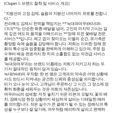
[Chapter 1: 브랜드 철학 및 서비스 개요]
"지평선의 고장 김제, 슬픔의 지평선 너머까지 위로를 전합니
다."
전라북도 김제시 전역을 책임지는 **'늑대와여우(063-920-
1313)'**는 단순한 화환 배달을 넘어, 고인의 마지막 가시는 길
에 깊은 애도와 품격을 더해드리는 **'장례 의전 꽃배달 전문
서비스'**입니다. 예고 없이 찾아오는 이별의 순간, 유가족은
황망함 속에 슬픔을 감당해야 합니다. 저희는 이러한 장례 문
화의 특수성과 엄중함을 완벽하게 이해하고 있으며, 주문 접
수부터 배송 완료까지 한 치의 소홀함도 없는 의전급 서비스
를 제공합니다.
'늑대와여우'라는 브랜드 이름에는 저희가 지키고자 하는 두
가지 절대적인 원칙이 담겨 있습니다.
늑대(Wolf)의 우직함:
한 번 맺은 고객과의 약속은 어떤 상황에
서도 반드시 지켜내는 굳건한 신뢰와 충성심을 의미합니다.
비가 오나 눈이 오나, 고객님이 주문하신 그 시간, 그 장소에 정
확히 화환을 세워두는 것은 저희의 자존심입니다.
여우(Fox)의 섬세함:
자칫 놓치기 쉬운 리본의 오탈자, 꽃의 배
치, 장례식장 현장 상황까지 세심하게 살피는 디테일한 배려
를 의미합니다. 작은 실수가 큰 결례가 될 수 있는 장례식의 특
성을 누구보다 잘 알기에, 여우처럼 예리하게 살피고 완벽하