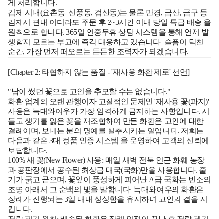
게 처리합니다.
김제 시내(요촌동, 신풍동, 검산동)는 물론 만경, 금산, 금구 등
김제시 관내 어디라도
주문 후 2~3시간 이내 당일 특급 배송
을
원칙으로 합니다. 365일 연중무휴 상담 시스템을 통해 언제 발
생할지 모르는 부고에 즉각 대응하고 있습니다. 슬픔이 닥친
순간, 가장 먼저 떠오르는 든든한 조력자가 되겠습니다.
[Chapter 2: 타협하지 않는 품질 - '재사용 화환 제로' 선언]
"남이 썼던 꽃으로 고인을 추모할 수는 없습니다."
화환 업계의 오랜 관행이자 고질적인 문제인 '재사용 꽃(파지)'
사용은 늑대와여우가 가장 엄격하게 금지하는 사항입니다. 시
들고 생기를 잃은 꽃을 재조합하여 만든 화환은 고인에 대한
결례이며, 보내는 분의 명예를 실추시키는 일입니다. 저희는
다음과 같은
3대 정품 인증 시스템
을 운영하여 고객의 신뢰에
보답합니다.
100% 새 꽃(New Flower) 사용:
매일 새벽 전북 인근 화훼 농장
과 공판장에서 공수된 최상급 대국(국화)만을 사용합니다. 줄
기가 굵고 곧으며, 꽃잎이 풍성하게 피어난 A급 국화는 빈소의
조명 아래서 그 순백의 빛을 발합니다. 늑대와여우의 화환은
장례가 진행되는 3일 내내 싱싱함을 유지하며 고인의 곁을 지
킵니다.
전량 폐기 원칙:
배송된 화환은 장례 일정이 끝난 후 전량 폐기