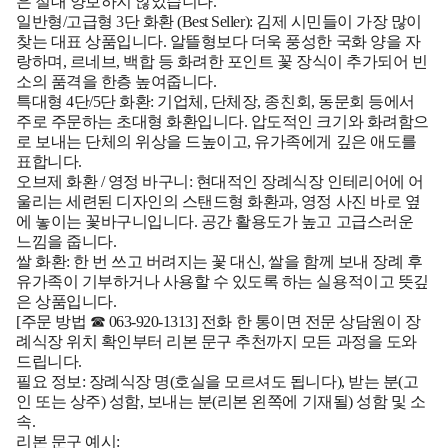
은 절대 양보하지 않았습니다.
일반형/고급형 3단 화환 (Best Seller):
김제 시민들이 가장 많이
찾는 대표 상품입니다. 알뜰형보다 더욱 풍성한 국화 양을 자
랑하며, 르네브, 백합 등 화려한 포인트 꽃 장식이 추가되어 빈
소의 품격을 한층 높여줍니다.
특대형 4단/5단 화환:
기업체, 단체장, 종친회, 동문회 등에서
주로 주문하는 초대형 화환입니다. 압도적인 크기와 화려함으
로 보내는 단체의 위상을 드높이고, 유가족에게 깊은 애도를
표합니다.
오브제 화환 / 영정 바구니:
현대적인 장례식장 인테리어에 어
울리는 세련된 디자인의 스탠드형 화환과, 영정 사진 바로 옆
에 놓이는 꽃바구니입니다. 공간 활용도가 높고 고급스러운
느낌을 줍니다.
쌀 화환:
한 번 쓰고 버려지는 꽃 대신, 쌀을 함께 보내 장례 후
유가족이 기부하거나 사용할 수 있도록 하는 실용적이고 뜻깊
은 상품입니다.
[주문 방법 ☎ 063-920-1313]
전화 한 통이면 전문 상담원이 장
례식장 위치 확인부터 리본 문구 추천까지 모든 과정을 도와
드립니다.
필요 정보:
장례식장 명(호실을 모르셔도 됩니다), 받는 분(고
인 또는 상주) 성함, 보내는 분(리본 왼쪽에 기재될) 성함 및 소
속.
리본 문구 예시: