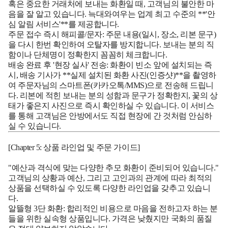
혹은 중요한 거래처에 보내는 화환일 때, 고객님의 불안한 마
음을 잘 알고 있습니다. 늑대와여우는 업계 최고 수준의 **'안
심 알림 서비스'**를 제공합니다.
주문 접수 즉시 해피콜/문자:
주문 내용(일시, 장소, 리본 문구)
을 다시 한번 확인하여 오탈자를 방지합니다. 보내는 분의 직
함이나 단체명이 정확한지 꼼꼼히 체크합니다.
배송 완료 후 '현장 실사' 전송:
화환이 빈소 앞에 설치되는 즉
시, 배송 기사가 **실제 설치된 화환 사진(인증샷)**을 촬영하
여 주문자님의 스마트폰(카카오톡/MMS)으로 전송해 드립니
다. 리본에 적힌 보내는 분의 성함과 문구가 정확한지, 꽃의 상
태가 좋은지 사진으로 즉시 확인하실 수 있습니다. 이 서비스
를 통해 고객님은 안방에서도 직접 현장에 간 것처럼 안심하
실 수 있습니다.
[Chapter 5: 상품 라인업 및 주문 가이드]
"예산과 격식에 맞는 다양한 추모 화환이 준비되어 있습니다."
고객님의 상황과 예산, 그리고 고인과의 관계에 따라 최적의
상품을 선택하실 수 있도록 다양한 라인업을 갖추고 있습니
다.
알뜰형 3단 화환:
합리적인 비용으로 마음을 전하고자 하는 분
들을 위한 실속형 상품입니다. 가격은 낮췄지만 국화의 품질