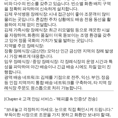
비와 다수의 빈소를 갖추고 있습니다. 빈소별 화환 배치 구역
을 정확히 파악하여 신속하게 설치합니다.
김제 우석병원 장례식장:
시내 접근성이 좋아 조문객이 많이
몰리는 곳입니다. 혼잡한 주차 상황에도 배송 전용 동선을 활
용하여 지체 없이 전달합니다.
김제 가족사랑 장례식장:
최근 리모델링 등으로 깨끗한 시설
을 자랑하며, 화환의 품질이 더욱 돋보이는 조명 환경을 갖추
고 있어 정품 국화의 가치가 빛을 발하는 곳입니다.
지역별 주요 장례식장:
장황 장례식장 (금산면):
모악산 인근 금산면 지역의 장례 발생
시 가장 빠르게 대응합니다.
임우 장례식장 / 중앙 장례식장:
각 장례식장의 운영 시간과 특
성을 파악하여 야간 배송이나 긴급 배송 시에도 차질 없이 진
행합니다.
광역 배송 네트워크:
김제를 기점으로 전주, 익산, 부안, 정읍
등 인접 지역까지 통합 배송 네트워크를 구축하여, 타 지역 장
례식장 주문도 원스톱으로 처리 가능합니다.
[Chapter 4: 고객 안심 서비스 - '해피콜 & 인증샷' 전송]
"보내놓고 걱정하지 마세요. 눈으로 직접 확인시켜 드립니다."
부득이한 사정으로 조문을 가지 못하고 화환만 보내야 할 때,