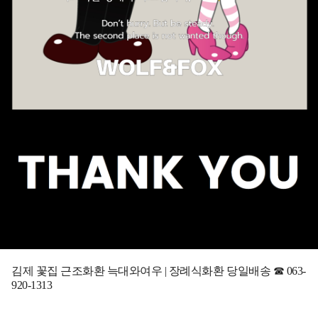
김제 꽃집 근조화환 늑대와여우 | 장례식화환 당일배송 ☎ 063-
920-1313