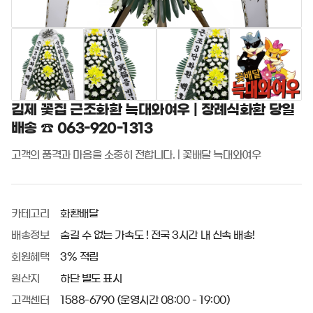
김제 꽃집 근조화환 늑대와여우 | 장례식화환 당일
배송 ☎ 063-920-1313
고객의 품격과 마음을 소중히 전합니다. | 꽃배달 늑대와여우
카테고리
화환배달
배송정보
숨길 수 없는 가속도 ! 전국 3시간 내 신속 배송!
회원혜택
3% 적립
원산지
하단 별도 표시
고객센터
1588-6790 (운영시간 08:00 - 19:00)