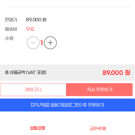
판매가
89,000 원
배송비
무료
수량
1
89,000
원
총 상품금액 (VAT 포함)
장바구니
즉시 주문하기
[3%적립] 회원가입(로그인) 후 주문하기
상품설명
교환•환불