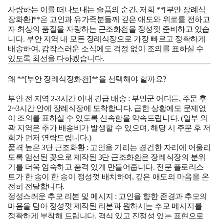
사랑하는 이를 떠나보내는 슬픔의 순간, 저희 **[부안 장례식
장화환]**은 고인과 유가족분들께 깊은 애도와 위로를 전하고
자 최상의 품질을 자랑하는 근조화환을 정성껏 준비하고 있습
니다.
부안
지역 내 모든 장례식장으로 가장 빠르고 정확하게
배송하여, 갑작스러운 소식에도 걱정 없이 조의를 표하실 수
있도록 최선을 다하겠습니다.
왜 **[부안 장례식장화환]**을 선택해야 할까요?
부안 전 지역 2-3시간 이내 긴급 배송
:
부안군
어디든, 주문 후
2~3시간 안에 장례식장에 도착합니다. 급한 상황에도 문제없
이 조의를 표하실 수 있도록 신속함을 약속드립니다. (일부 외
곽 지역은 추가 배송비가 발생할 수 있으며, 해당 시 주문 후 저
희가 먼저 연락드립니다.)
품격 높은 3단 근조화환
: 고인을 기리는 경건한 자리에 어울리
도록 엄선된 꽃으로 제작된 3단 근조화환은 장례식장의 분위
기를 더욱 엄숙하고 품격 있게 만들어줍니다. 전문 플로리스
트가 한 송이 한 송이 정성껏 배치하여, 깊은 애도의 마음을 온
전히 전달합니다.
정성스러운 추모 리본 및 메시지
: 고인을 향한 존경과 추모의
마음을 담아 정성껏 제작된 리본과 원하시는 추모 메시지를
정확하게 부착해 드립니다. 격식 있고 진정성 있는 표현으로