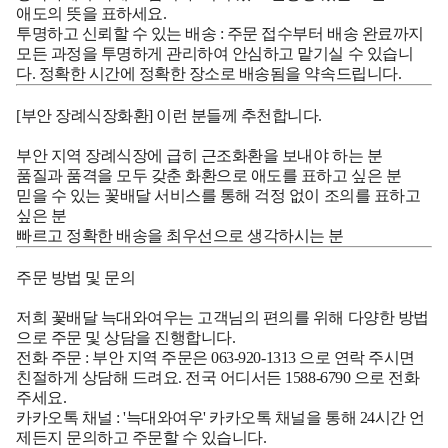
애도의 뜻을 표하세요.
투명하고 신뢰할 수 있는 배송
: 주문 접수부터 배송 완료까지
모든 과정을 투명하게 관리하여 안심하고 맡기실 수 있습니
다. 정확한 시간에 정확한 장소로 배송됨을 약속드립니다.
[부안 장례식장화환]
이런 분들께 추천합니다.
부안
지역 장례식장에 급히 근조화환을 보내야 하는 분
품질과 품격을 모두 갖춘 화환으로 애도를 표하고 싶은 분
믿을 수 있는 꽃배달 서비스를 통해 걱정 없이 조의를 표하고
싶은 분
빠르고 정확한 배송을 최우선으로 생각하시는 분
주문 방법 및 문의
저희 꽃배달 늑대와여우는 고객님의 편의를 위해 다양한 방법
으로 주문 및 상담을 진행합니다.
전화 주문
:
부안
지역 주문은
063-920-1313
으로 연락 주시면
친절하게 상담해 드려요. 전국 어디서든
1588-6790
으로 전화
주세요.
카카오톡 채널
: '늑대와여우' 카카오톡 채널을 통해 24시간 언
제든지 문의하고 주문할 수 있습니다.