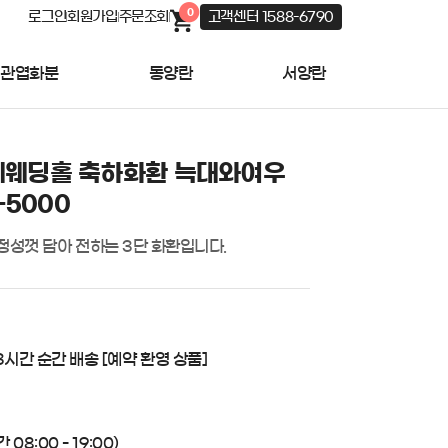
0
로그인
회원가입
주문조회
고객센터 1588-6790
관엽화분
동양란
서양란
웨딩홀 축하화환 늑대와여우
-5000
정성껏 담아 전하는 3단 화환입니다.
3시간 순간 배송 [예약 환영 상품]
08:00 - 19:00)