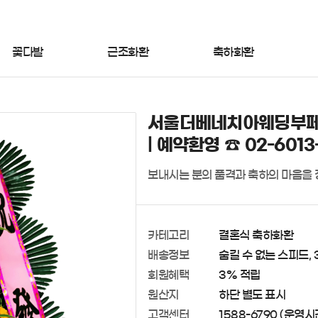
꽃다발
근조화환
축하화환
서울더베네치아웨딩부페
| 예약환영 ☎ 02-6013
보내시는 분의 품격과 축하의 마음을 
카테고리
결혼식 축하화환
배송정보
숨길 수 없는 스피드, 
회원혜택
3% 적립
원산지
하단 별도 표시
고객센터
1588-6790 (운영시간 