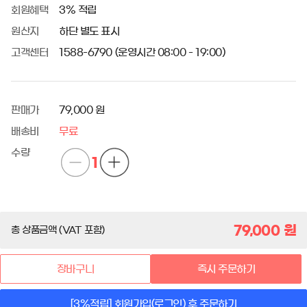
회원혜택
3% 적립
원산지
하단 별도 표시
고객센터
1588-6790 (운영시간 08:00 - 19:00)
판매가
79,000 원
배송비
무료
수량
1
79,000
원
총 상품금액 (VAT 포함)
장바구니
즉시 주문하기
[3%적립] 회원가입(로그인) 후 주문하기