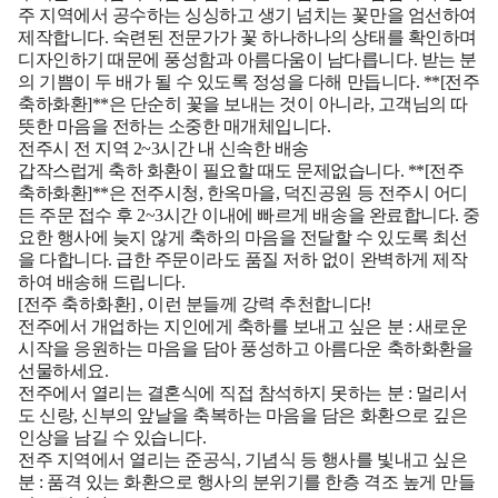
주 지역에서 공수하는 싱싱하고 생기 넘치는 꽃만을 엄선하여
제작합니다. 숙련된 전문가가 꽃 하나하나의 상태를 확인하며
디자인하기 때문에 풍성함과 아름다움이 남다릅니다. 받는 분
의 기쁨이 두 배가 될 수 있도록 정성을 다해 만듭니다. **[전주
축하화환]**은 단순히 꽃을 보내는 것이 아니라, 고객님의 따
뜻한 마음을 전하는 소중한 매개체입니다.
전주시 전 지역 2~3시간 내 신속한 배송
갑작스럽게 축하 화환이 필요할 때도 문제없습니다. **[전주
축하화환]**은 전주시청, 한옥마을, 덕진공원 등 전주시 어디
든 주문 접수 후 2~3시간 이내에 빠르게 배송을 완료합니다. 중
요한 행사에 늦지 않게 축하의 마음을 전달할 수 있도록 최선
을 다합니다. 급한 주문이라도 품질 저하 없이 완벽하게 제작
하여 배송해 드립니다.
[전주 축하화환]
, 이런 분들께 강력 추천합니다!
전주에서 개업하는 지인에게 축하를 보내고 싶은 분
: 새로운
시작을 응원하는 마음을 담아 풍성하고 아름다운 축하화환을
선물하세요.
전주에서 열리는 결혼식에 직접 참석하지 못하는 분
: 멀리서
도 신랑, 신부의 앞날을 축복하는 마음을 담은 화환으로 깊은
인상을 남길 수 있습니다.
전주 지역에서 열리는 준공식, 기념식 등 행사를 빛내고 싶은
분
: 품격 있는 화환으로 행사의 분위기를 한층 격조 높게 만들