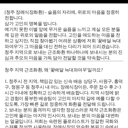
[청주 장례식장화환] – 슬픔의 자리에, 위로의 마음을 정중히
전합니다.
삼가 고인의 명복을 빕니다.
예기치 못한 이별 앞에 무거운 슬픔을 느끼고 계실 모든 분들
께 깊은 위로의 말씀을 전합니다. 고인을 애도하는 마음을 전
하고 싶지만, 직접 찾아뵙기 어려운 상황에 저희 '꽃배달 늑대
와여우'가 그 마음을 대신 전하는 다리가 되어 드리겠습니다.
청주 지역으로 보내는 근조화환 하나하나에 보내시는 분의 진
심과 추모의 마음을 가득 담아 전달할 것을 약속합니다.
청주 지역 근조화환, 왜 '꽃배달 늑대와여우'일까요?
1. 청주시 전 지역, 책임감 있는 신속 배송
상당구, 서원구, 흥덕
구, 청원구 등 청주시 내 어느 장례식장이든, 주문 접수 후 2~3
시간 이내에 정확하고 신속하게 배송합니다. 지역 사정에 밝
고 경험이 풍부한 배송팀이 고인의 마지막 길에 예를 다할 수
있도록, 가장 빠른 길로 정중하게 화환을 전달해 드립니다.
2. 보내는 분의 품격까지 생각한 정성스러운 제작
근조화환은
고인께 올리는 마지막 인사이자, 보내는 분의 마음을 대변하
는 얼굴입니다. 저희는 숙련된 플로리스트가 정갈한 국화와
소재를 정성껏 사용하여, 장례식장의 엄숙한 분위기 속에서