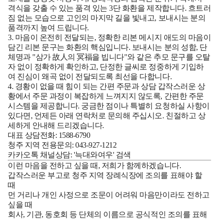
격식을 갖출 수 있는 품격 있는 3단 화환을 제작합니다. 흐트러
짐 없는 모습으로 고인의 마지막 길을 빛내고, 보내시는 분의
품격까지 높여 드립니다.
3. 마음이 온전히 전달되는, 정확한 리본 메시지
애도의 마음이
담긴 리본 문구는 화환의 핵심입니다. 보내시는 분의 성함, 단
체명과 "삼가 故人의 冥福을 빕니다"와 같은 추모 문구를 오탈
자 없이 정확하게 확인하고, 단정한 글씨로 정중하게 기입하
여 진심이 왜곡 없이 전달되도록 최선을 다합니다.
4. 경황이 없을 때 힘이 되는 간편 주문과 상담
갑작스러운 상
황에서 주문 과정이 복잡하게 느껴지지 않도록, 간편한 주문
시스템을 제공합니다. 궁금한 점이나 특별히 요청하실 사항이
있다면, 언제든 아래 연락처로 문의해 주십시오. 친절하고 상
세하게 안내해 드리겠습니다.
대표 상담전화:
1588-6790
청주 지역 전용문의:
043-927-1212
카카오톡 채널상담:
'늑대와여우' 검색
이런 마음을 전하고 싶을 때, 저희가 함께하겠습니다.
갑작스러운 부고로 청주 지역 장례식장에 조의를 표해야 할
때
먼 거리나 개인 사정으로 조문이 어려워 마음만이라도 전하고
싶을 때
회사, 기관, 동호회 등 단체의 이름으로 공식적인 조의를 표해