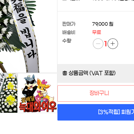
판매가
79,000 원
배송비
무료
수량
1
총 상품금액 (VAT 포함)
장바구니
[3%적립] 회원