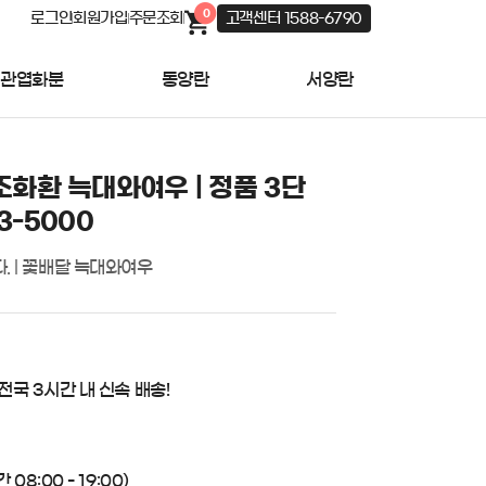
0
로그인
회원가입
주문조회
고객센터 1588-6790
관엽화분
동양란
서양란
화환 늑대와여우 | 정품 3단
3-5000
. | 꽃배달 늑대와여우
 전국 3시간 내 신속 배송!
08:00 - 19:00)