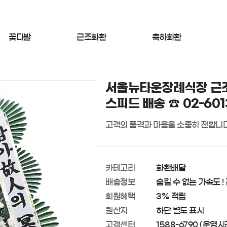
꽃다발
근조화환
축하화환
서울뉴타운장례식장 근조
스피드 배송 ☎ 02-601
고객의 품격과 마음을 소중히 전합니다
카테고리
화환배달
배송정보
숨길 수 없는 가속도 !
회원혜택
3% 적립
원산지
하단 별도 표시
고객센터
1588-6790 (운영시간 