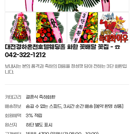
대전경하온천호텔웨딩홀 화환 꽃배달 꽃집 - ☎
042-322-1212
보내시는 분의 품격과 축하의 마음을 정성껏 담아 전하는 3단 화환입
니다.
카테고리
결혼식 축하화환
배송정보
숨길 수 없는 스피드, 3시간 순간 배송 [예약 환영 상품]
회원혜택
3% 적립
원산지
하단 별도 표시