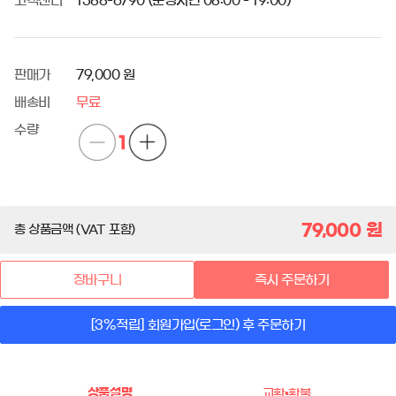
고객센터
1588-6790 (운영시간 08:00 - 19:00)
판매가
79,000 원
배송비
무료
수량
1
79,000
원
총 상품금액 (VAT 포함)
장바구니
즉시 주문하기
[3%적립] 회원가입(로그인) 후 주문하기
상품설명
교환•환불