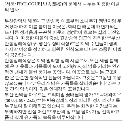
[서문: PROLOGUE] 반송(盤松)의 품에서 나누는 따뜻한 이별
의 인사
부산광역시 해운대구 반송동. 예로부터 소나무가 쟁반처럼 우
거졌다 하여 이름 붙여진 이곳은, 화려한 해운대 해변가와는
또 다른 정겨움과 끈끈한 이웃의 정(情)이 흐르는 삶의 터전입
니다. 이 따뜻한 마을의 중심, 윗반송역 인근에 자리한 **부산
반송장례식장(구. 영산무장례식장)**은 지역 주민들이 생의
마지막 여정을 정리하고 영원한 안식으로 떠나는 소중한 이별
의 공간입니다.
반송장례식장은 지역 밀착형 장례 시설로서, 오랜 세월 함께
해 온 이웃들과 가족들이 모여 고인(故人)의 넋을 기리는 인간
적인 냄새가 물씬 풍기는 곳입니다. 이곳으로 보내는
근조화
환
은 단순한 형식적인 선물이 아닙니다. 그것은 "그동안 고생
많으셨습니다", "우리가 남은 가족들을 살피겠습니다"라는 이
웃 간의 약속이자, 깊은 연대감의 표현입니다.
부산 전역을 아우르는 프리미엄 꽃배달의 명가 **'늑대와여우
(☎ 051-907-2525)'**는 반송장례식장의 이러한 정서적 깊이를
누구보다 잘 이해하고 있습니다. 우리는 화려한 치장보다는
투박하지만 진심 어린 **'부산의 정'**을 담아, 가장 신속하고
품격 있게 유가족의 슬픔을 어루만집니다.