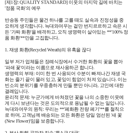
[제1장: QUALITY STANDARD] 이웃의 마지막 길에 바치는
'정품 국화'의 예우
반송동 주민들은 물건 하나를 고를 때도 실속과 진정성을 중
요하게 생각합니다. 늑대와여우는 겉만 번지르르하고 속은 시
든 '가짜 화환'을 배격하고, 오직 생명력이 살아있는 **'100% 정
품 화환'**만을 고집합니다.
1. 재생 화환(Recycled Wreath)의 유혹을 끊다
일부 저가 업체들은 장례식장에서 수거한 화환의 꽃을 뽑아
'파쇄 꽃'이라는 이름으로 재사용하곤 합니다.
생명력의 부재:
이미 한 번 사용되어 수분이 빠져나간 재생 국
화는 줄기 끝이 물러 있고, 꽃잎이 힘없이 처져 있습니다. 이는
빈소의 분위기를 우중충하게 만들 뿐만 아니라, 고인에 대한
결례입니다.
윤리적 문제:
누군가에게 바쳐졌던 꽃을 나의 소중한 이웃에
게 다시 보낸다는 것은 도의적으로 용납될 수 없는 일입니다.
늑대와여우의 원칙:
우리는 **'폐화환 전량 폐기'**를 철칙으
로 하며, 고객님께 배송되는 모든 화환은 당일 엄선된 '새 꽃
(New Flower)'임을 보증합니다.
2. 부산 화훼 공판장 직송 '특A급 대국'