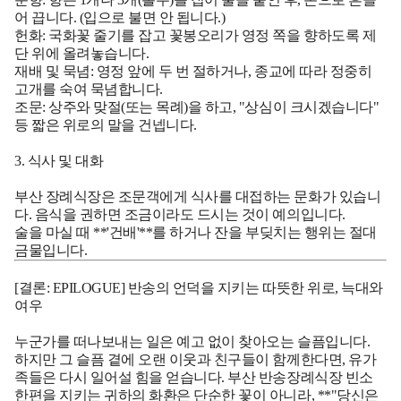
어 끕니다. (입으로 불면 안 됩니다.)
헌화:
국화꽃 줄기를 잡고 꽃봉오리가 영정 쪽을 향하도록 제
단 위에 올려놓습니다.
재배 및 묵념:
영정 앞에 두 번 절하거나, 종교에 따라 정중히
고개를 숙여 묵념합니다.
조문:
상주와 맞절(또는 목례)을 하고, "상심이 크시겠습니다"
등 짧은 위로의 말을 건넵니다.
3. 식사 및 대화
부산 장례식장은 조문객에게 식사를 대접하는 문화가 있습니
다. 음식을 권하면 조금이라도 드시는 것이 예의입니다.
술을 마실 때 **'건배'**를 하거나 잔을 부딪치는 행위는 절대
금물입니다.
[결론: EPILOGUE] 반송의 언덕을 지키는 따뜻한 위로, 늑대와
여우
누군가를 떠나보내는 일은 예고 없이 찾아오는 슬픔입니다.
하지만 그 슬픔 곁에 오랜 이웃과 친구들이 함께한다면, 유가
족들은 다시 일어설 힘을 얻습니다. 부산 반송장례식장 빈소
한편을 지키는 귀하의 화환은 단순한 꽃이 아니라, **"당신은