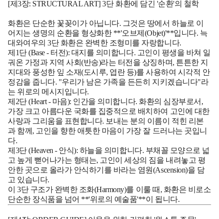
[제3장: STRUCTURAL ART] 3단 화환에 담긴 '순환'의 철학
화환은 단순한 꽃꽂이가 아닙니다. 그것은 땅에서 하늘로 이
어지는 생명의 순환을 형상화한 **'오브제(Objet)'**입니다. 늑
대와여우의 3단 화환은 완벽한 조형미를 자랑합니다.
제1단 (Base - 터전):
대지를 의미합니다. 고인이 평생을 바쳐 일
궈온 가정과 지역 사회(반송)라는 터전을 상징하며, 튼튼한 지
지대와 풍성한 잎 소재(도시루, 엽란 등)를 사용하여 시각적 안
정감을 줍니다. "우리가 남은 가족을 든든히 지키겠습니다"라
는 위로의 메시지입니다.
제2단 (Heart - 마음):
인간을 의미합니다. 화환의 심장부로서,
가장 크고 아름다운 국화를 집중적으로 배치하여 고인에 대한
사랑과 그리움을 표현합니다. 보내는 분의 이름이 적힌 리본
과 함께, 고인을 향한 애틋한 마음이 가장 잘 드러나는 곳입니
다.
제3단 (Heaven - 안식):
하늘을 의미합니다. 부채꼴 모양으로 넓
고 높게 뻗어나가는 형태는, 고인이 세상의 짐을 내려놓고 평
안한 곳으로 올라가 안식하기를 바라는 염원(Ascension)을 담
고 있습니다.
이 3단 구조가 완벽한 조화(Harmony)를 이룰 때, 화환은 비로소
단순한 장식품을 넘어 **'위로의 예술품'**이 됩니다.