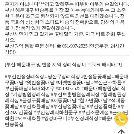
혼자가 아닙니다"**라고 말해주는 따뜻한 이웃의 손길입니다.
부산 해운대구 반송동을 가장 잘 아는
늑대와여우
는 그 소중
한 마음이 조금도 퇴색되지 않도록 최선을 다하겠습니다. 정
품 국화의 싱싱함과 스피드 배송의 정확함으로, 당신의 마음
을 가장 품격 있게 전달하겠습니다.
부산시민이 믿고 맡기는 꽃배달의 기준.
지금 바로 전화 주십
시오.
부산권역 통합 주문 센터: ☎ 051-907-2525 (연중무휴, 24시간
상담)
[부산 해운대구 및 반송 지역 장례식장 네트워크 해시태그]
#부산반송장례식장 #영산무장례식장 #반송동꽃배달 #해운대
구꽃배달 #윗반송꽃배달 #아랫반송꽃배달 #부산근조화환 #
부산꽃배달 #늑대와여우 #0519072525 #해운대백병원장례식
장 #기장병원장례식장 #부산보훈병원장례식장 #침례병원장
례식장 #금정구꽃배달 #서동꽃배달 #철마면꽃배달 #석대동
꽃배달 #부산화환배달 #부산당일꽃배달 #부산정품화환 #부
산24시간꽃집 #부산장례식화환문구 #부산조문예절 #근조3단
화환 #오브제화환 #영정바구니 #부산장례식장 #해운대꽃집 #
반송꽃집