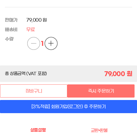
판매가
79,000 원
배송비
무료
수량
1
79,000
원
총 상품금액 (VAT 포함)
장바구니
즉시 주문하기
[3%적립] 회원가입(로그인) 후 주문하기
상품설명
교환•환불