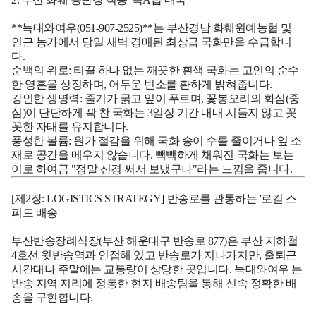
**늑대와여우(051-907-2525)**는 부산경남 화훼원예농협 및
인근 농가에서 당일 새벽 경매된 최상급 국화만을 수급합니
다.
순백의 위로:
티끌 하나 없는 깨끗한 흰색 국화는 고인의 순수
한 영혼을 상징하며, 어두운 빈소를 환하게 밝혀줍니다.
강인한 생명력:
줄기가 굵고 잎이 푸르며, 꽃봉오리의 화심(중
심)이 단단하게 꽉 찬 국화는 3일장 기간 내내 시들지 않고 꼿
꼿한 자태를 유지합니다.
풍성한 볼륨:
원가 절감을 위해 국화 송이 수를 줄이거나 잎 소
재로 공간을 메우지 않습니다. 빽빽하게 채워진 국화는 보는
이로 하여금 "정말 신경 써서 보냈구나"라는 느낌을 줍니다.
[제2장: LOGISTICS STRATEGY] 반송로를 관통하는 '로컬 스
피드 배송'
부산반송장례식장(부산 해운대구 반송로 877)은 부산 지하철
4호선 윗반송역과 인접해 있고 반송로가 지나가지만, 출퇴근
시간대나 주말에는 교통량이 상당한 곳입니다.
늑대와여우
는
반송 지역 지리에 정통한 현지 배송팀을 통해 신속 정확한 배
송을 구현합니다.