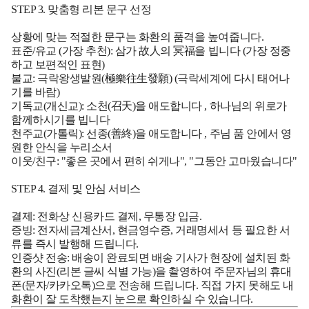
STEP 3. 맞춤형 리본 문구 선정
상황에 맞는 적절한 문구는 화환의 품격을 높여줍니다.
표준/유교 (가장 추천):
삼가 故人의 冥福을 빕니다
(가장 정중
하고 보편적인 표현)
불교:
극락왕생발원(極樂往生發願)
(극락세계에 다시 태어나
기를 바람)
기독교(개신교):
소천(召天)을 애도합니다
,
하나님의 위로가
함께하시기를 빕니다
천주교(가톨릭):
선종(善終)을 애도합니다
,
주님 품 안에서 영
원한 안식을 누리소서
이웃/친구:
"좋은 곳에서 편히 쉬게나", "그동안 고마웠습니다"
STEP 4. 결제 및 안심 서비스
결제:
전화상 신용카드 결제, 무통장 입금.
증빙:
전자세금계산서, 현금영수증, 거래명세서 등 필요한 서
류를 즉시 발행해 드립니다.
인증샷 전송:
배송이 완료되면 배송 기사가 현장에 설치된 화
환의 사진(리본 글씨 식별 가능)을 촬영하여 주문자님의 휴대
폰(문자/카카오톡)으로 전송해 드립니다. 직접 가지 못해도 내
화환이 잘 도착했는지 눈으로 확인하실 수 있습니다.