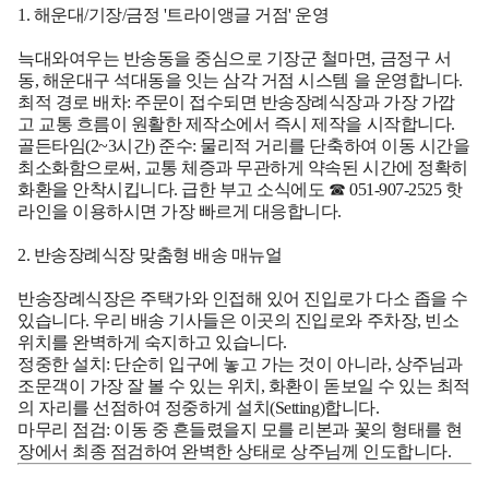
1. 해운대/기장/금정 '트라이앵글 거점' 운영
늑대와여우는 반송동을 중심으로 기장군 철마면, 금정구 서
동, 해운대구 석대동을 잇는
삼각 거점 시스템
을 운영합니다.
최적 경로 배차:
주문이 접수되면 반송장례식장과 가장 가깝
고 교통 흐름이 원활한 제작소에서 즉시 제작을 시작합니다.
골든타임(2~3시간) 준수:
물리적 거리를 단축하여 이동 시간을
최소화함으로써, 교통 체증과 무관하게 약속된 시간에 정확히
화환을 안착시킵니다. 급한 부고 소식에도
☎ 051-907-2525
핫
라인을 이용하시면 가장 빠르게 대응합니다.
2. 반송장례식장 맞춤형 배송 매뉴얼
반송장례식장은 주택가와 인접해 있어 진입로가 다소 좁을 수
있습니다. 우리 배송 기사들은 이곳의 진입로와 주차장, 빈소
위치를 완벽하게 숙지하고 있습니다.
정중한 설치:
단순히 입구에 놓고 가는 것이 아니라, 상주님과
조문객이 가장 잘 볼 수 있는 위치, 화환이 돋보일 수 있는 최적
의 자리를 선점하여 정중하게 설치(Setting)합니다.
마무리 점검:
이동 중 흔들렸을지 모를 리본과 꽃의 형태를 현
장에서 최종 점검하여 완벽한 상태로 상주님께 인도합니다.