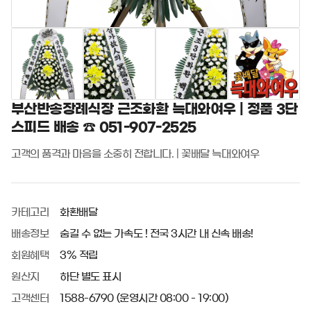
부산반송장례식장 근조화환 늑대와여우 | 정품 3단
스피드 배송 ☎ 051-907-2525
고객의 품격과 마음을 소중히 전합니다. | 꽃배달 늑대와여우
카테고리
화환배달
배송정보
숨길 수 없는 가속도 ! 전국 3시간 내 신속 배송!
회원혜택
3% 적립
원산지
하단 별도 표시
고객센터
1588-6790 (운영시간 08:00 - 19:00)