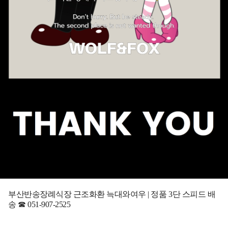
부산반송장례식장 근조화환 늑대와여우 | 정품 3단 스피드 배
송 ☎ 051-907-2525