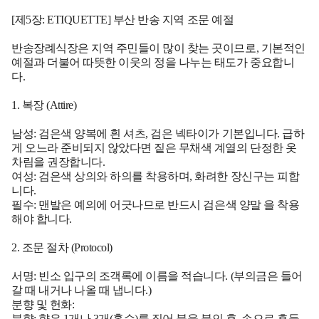
[제5장: ETIQUETTE] 부산 반송 지역 조문 예절
반송장례식장은 지역 주민들이 많이 찾는 곳이므로, 기본적인
예절과 더불어 따뜻한 이웃의 정을 나누는 태도가 중요합니
다.
1. 복장 (Attire)
남성:
검은색 양복에 흰 셔츠, 검은 넥타이가 기본입니다. 급하
게 오느라 준비되지 않았다면 짙은 무채색 계열의 단정한 옷
차림을 권장합니다.
여성:
검은색 상의와 하의를 착용하며, 화려한 장신구는 피합
니다.
필수:
맨발은 예의에 어긋나므로 반드시
검은색 양말
을 착용
해야 합니다.
2. 조문 절차 (Protocol)
서명:
빈소 입구의 조객록에 이름을 적습니다. (부의금은 들어
갈 때 내거나 나올 때 냅니다.)
분향 및 헌화:
분향:
향은 1개나 3개(홀수)를 집어 불을 붙인 후, 손으로 흔들