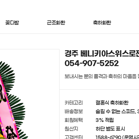
꽃다발
근조화환
축하화환
경주 베니키아스위스로젠
054-907-5252
보내시는 분의 품격과 축하의 마음을 
카테고리
결혼식 축하화환
배송정보
숨길 수 없는 스피드, 
회원혜택
3% 적립
원산지
하단 별도 표시
고객센터
1588-6790 (운영시간 