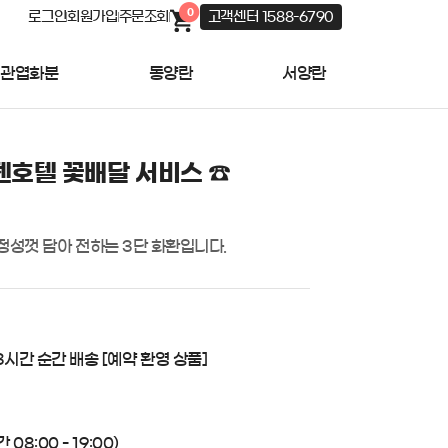
0
로그인
회원가입
주문조회
고객센터 1588-6790
관엽화분
동양란
서양란
호텔 꽃배달 서비스 ☎️
정성껏 담아 전하는 3단 화환입니다.
3시간 순간 배송 [예약 환영 상품]
08:00 - 19:00)