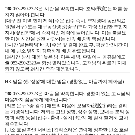
"☎ 053-290-2323은 '시간'을 약속합니다. 조의(弔意)는 때를 놓
치지 않아야 합니다."
[대구 전 지역 현지 제작]
주문 접수 즉시, **계명대 동산의료
원(달서구) 또는 대구동산병원(중구)**과 가장 인접한 **현지
지사(꽃집)**에서 즉각적인 제작에 들어갑니다. 이는 불필요
한 이동 시간을 원천 차단하는 신속 배송의 핵심입니다.
[3시간 '골든타임' 배송]
주문 및 결제 완료 후,
평균 2~3시간 이
내
에 빈소 앞까지 정확하게 배송 완료됩니다.
[24시간 상시 대응]
늦은 밤, 이른 새벽, 주말이나 공휴일에도
☎ 053-290-2323는 항상 열려있습니다. 고객님의 위로가 지체
되지 않도록 24시간 즉각 대응합니다.
H3. 믿음 셋: '정성'에 대한 믿음 (경황없는 마음까지 헤아림)
"☎ 053-290-2323은 '마음'을 약속합니다. 경황이 없는 고객님의
마음까지 꼼꼼하게 헤아립니다."
[리본 문구 3중 검수]
애도의 마음에 오탈자(誤脫字)라는 결례
는 치명적입니다. 저희는 고인 성함, 상주 성함, 보내는 분의 성
함과 직함 등을
[접수 - 출력 - 설치] 3단계
에 걸쳐 철저히 교차
검수합니다.
[빈소 호실 확인 서비스]
갑작스러운 연락에 정확한 빈소 호실