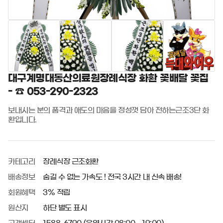
대구계명대동산의료원장례식장 화환 꽃배달 꽃집
- ☎ 053-290-2323
보내시는 분의 품격과 애도의 마음을 정성껏 담아 전하는근조3단 화
환입니다.
카테고리
장례식장 근조화환
배송정보
숨길 수 없는 가속도 ! 전국 3시간 내 신속 배송!
회원혜택
3% 적립
원산지
하단 별도 표시