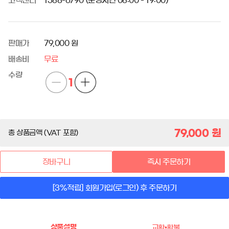
고객센터
1588-6790 (운영시간 08:00 - 19:00)
판매가
79,000 원
배송비
무료
수량
1
79,000
원
총 상품금액 (VAT 포함)
장바구니
즉시 주문하기
[3%적립] 회원가입(로그인) 후 주문하기
상품설명
교환•환불