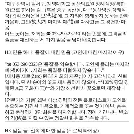
"대구광역시 달서구, 계명대학교 동산의료원 장례식장(백합
원)으로 향하는 길...
(혹은 중구 동산동, 대구동산병원 장례식
장)
갑작스러운 비보(悲報)에, 그 자리에 함께하지 못하는 안타
까움과, 고인(故人)께 마지막 예(禮)를 다하고픈 그 경건한 마
음.
어느 곳이든, 저희는 ☎ 053-290-2323이라는 번호에, 고객님의
슬픔을 대신하는 '세 가지 믿음'을 담아 배송합니다.
H3. 믿음 하나: '품질'에 대한 믿음 (고인에 대한 마지막 예우)
"☎ 053-290-2323은 '품질'을 약속합니다. 고인께 올리는 마지막
예(禮)이기에, 저희는 품질을 타협하지 않습니다."
[재사용 제로(Zero) 원칙]
저희의 자존심이자 고객님과의 신뢰
입니다. 단 한 송이의 꽃도 재사용하지 않으며, **100% 당일 경
매된 A급 국화(대국)**와 가장 신선한 새 꽃으로만 제작합니
다.
[전문가의 기품]
20년 이상 경력의 전문 플로리스트가 고인을
추모하는 경건한 마음으로, 기계적으로 꽂는 것이 아닌, 촘촘
하고 풍성하게 3단 화환을 디자인합니다. 장례 기간 내내 빈소
의 격(格)을 지킬 수 있는 정갈한 화환을 약속합니다.
H3. 믿음 둘: '신속'에 대한 믿음 (위로의 타이밍)