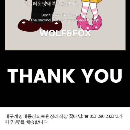
대구계명대동산의료원장례식장 꽃배달: ☎ 053-290-2323 '3가
지 믿음'을 배송합니다