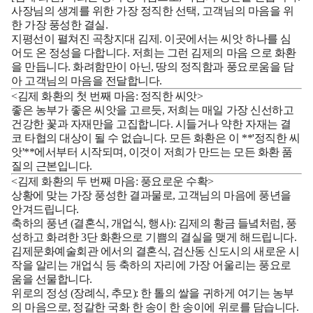
사장님의 생계를 위한 가장 정직한 선택, 고객님의 마음을 위
한 가장 풍성한 결실.
지평선이 펼쳐진 곡창지대 김제. 이곳에서는 씨앗 하나를 심
어도 온 정성을 다합니다. 저희는 그런
김제의 마음
으로 화환
을 만듭니다. 화려함만이 아닌, 땅의 정직함과 풍요로움을 담
아 고객님의 마음을 전달합니다.
<김제 화환의 첫 번째 마음: 정직한 씨앗>
좋은 농부가 좋은 씨앗을 고르듯, 저희는 매일 가장 신선하고
건강한 꽃과 자재만을 고집합니다. 시들거나 약한 자재는 결
코 타협의 대상이 될 수 없습니다. 모든 화환은 이 **'정직한 씨
앗'**에서부터 시작되며, 이것이 저희가 만드는 모든 화환 품
질의 근본입니다.
<김제 화환의 두 번째 마음: 풍요로운 수확>
상황에 맞는 가장 풍성한 결과물로, 고객님의 마음에 풍년을
안겨드립니다.
축하의 풍년 (결혼식, 개업식, 행사):
김제의 황금 들녘처럼, 풍
성하고 화려한 3단 화환으로 기쁨의 결실을 맺게 해드립니다.
김제문화예술회관
에서의 결혼식, 검산동 신도시의 새로운 시
작을 알리는 개업식 등 축하의 자리에 가장 어울리는 풍요로
움을 선물합니다.
위로의 정성 (장례식, 추모):
한 톨의 쌀을 귀하게 여기는 농부
의 마음으로, 정갈한 국화 한 송이 한 송이에 위로를 담습니다.