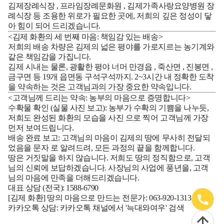
김제장례식장
,
프라임장례문화원
,
김제가족사랑요양병원 장
례식장
등 조용한 위로가 필요한 곳에, 저희의 깊은 정성이 닿
아 힘이 되어 드리겠습니다.
<김제 화환의 세 번째 마음: 책임감 있는 배송>
저희의 배송 차량은 김제의 넓은 평야를 가로지르는 농기계와
같은 책임감을 가집니다.
김제 시내는 물론, 광활한 평야 너머
만경읍
,
죽산면
,
진봉면
,
금구면
등 19개 읍면동 구석구석까지. 2~3시간 내 정확한 도착
을 약속하는 것은 고객님과의 가장 중요한 약속입니다.
<고객님께 드리는 약속: 농부의 마음으로 증명합니다>
수확물 확인 (실물 사진 보고):
농부가 수확의 기쁨을 나누듯,
저희도 완성된 화환의 모습을
사진
으로 찍어 고객님께 가장
먼저 보여드립니다.
배송 완료 보고:
고객님의 마음이 김제의 땅에 무사히 전달되
었음을
문자
로 알려드려, 모든 과정의 끝을 함께합니다.
땅은 거짓말을 하지 않습니다. 저희도 땅의 정직함으로, 고객
님의 신뢰에 보답하겠습니다.
사장님의 사업에 풍년을, 고객
님의 마음에 만족을 더해드리겠습니다.
대표 상담 (전국):
1588-6790
[김제 화환] 땅의 마음으로 만드는 전문가:
063-920-1313
카카오톡 상담:
카카오톡 채널에서 '늑대와여우' 검색