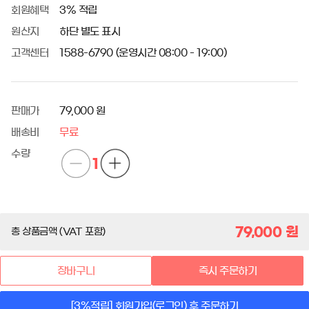
회원혜택
3% 적립
원산지
하단 별도 표시
고객센터
1588-6790 (운영시간 08:00 - 19:00)
판매가
79,000 원
배송비
무료
수량
1
79,000
원
총 상품금액 (VAT 포함)
장바구니
즉시 주문하기
[3%적립] 회원가입(로그인) 후 주문하기