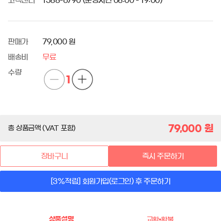
고객센터
1588-6790 (운영시간 08:00 - 19:00)
판매가
79,000 원
배송비
무료
수량
1
79,000
원
총 상품금액 (VAT 포함)
장바구니
즉시 주문하기
[3%적립] 회원가입(로그인) 후 주문하기
상품설명
교환•환불