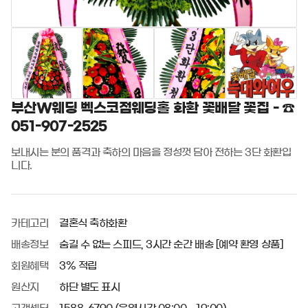
부산W웨딩 벡스코점웨딩홀 화환 꽃배달 꽃집 - ☎
051-907-2525
보내시는 분의 품격과 축하의 마음을 정성껏 담아 전하는 3단 화환입
니다.
카테고리
결혼식 축하화환
배송정보
숨길 수 없는 스피드, 3시간 순간 배송 [예약 환영 상품]
회원혜택
3% 적립
원산지
하단 별도 표시