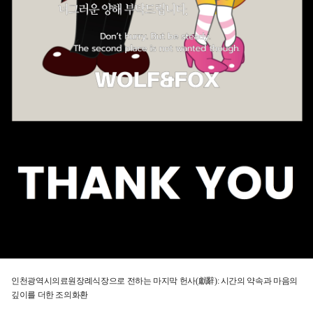
인천광역시의료원장례식장으로 전하는 마지막 헌사(獻辭): 시간의 약속과 마음의
깊이를 더한 조의화환