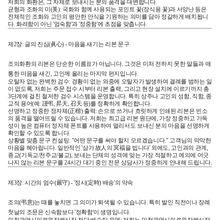
저희의 화환은, 그 자체로 보내시는 분의 품격을 대변합니다.
균형과 조화의 미(美): 국화와 함께 사용되는 포인트 꽃(장식용 꽃)과 서양난 등은
전체적인 조화와 고인의 평안한 안식을 기원하는 의미를 담아 정갈하게 배치됩니
다. 화려함이 아닌 '엄숙함'과 '정중함'에 초점을 맞춥니다.
제2장: 글의 진심(眞心) - 마음을 새기는 리본 문구
조의화환의 리본은 단순한 이름표가 아닙니다. 그것은 미처 전하지 못한 말들과 애
통한 마음을 새긴, 고인께 올리는 마지막 편지입니다.
오탈자 없는 완벽한 검수: 경황이 없는 와중에 오탈자가 발생하여 결례를 범하는 일
이 없도록, 저희는 주문 접수 시부터 리본 출력, 그리고 현장 설치에 이르기까지 총
3단계에 걸친 철저한 검수 시스템을 운영합니다. 특히 상주나 고인의 성함, 직함, 종
교적 용어(예: 謹弔, 昇天, 召天 등)를 정확하게 확인합니다.
선명하고 정중한 정자체(正楷) 출력: 손으로 쓰거나 흐릿하게 인쇄된 리본은 빈소
의 품격을 떨어뜨릴 수 있습니다. 저희는 최고급 리본 원단에, 가장 정중하고 가독
성이 높은 컴퓨터 정자체 폰트를 사용하여 멀리서도 보내신 분의 마음을 선명하게
확인할 수 있도록 합니다.
상황별 맞춤 문구 컨설팅: "어떤 문구를 써야 할지 모르겠습니다." 고객님의 막막한
마음을 헤아립니다. 일반적인 '삼가 故人의 冥福을 빕니다' 외에도, 고인과의 관계,
종교(기독교/천주교/불교), 보내는 단체의 성격에 맞는 가장 적절하고 예의에 어긋
나지 않는 리본 문구를 24시간 대기 중인 전문 상담사가 정중하게 안내해 드립니다.
제3장: 시간의 엄수(嚴守) - '정시(定時) 배송'의 약속
조의(弔意)는 때를 놓치면 그 의미가 퇴색될 수 있습니다. 특히 발인 직전이나 장례
첫날의 조문은 신속함보다 '정확함'이 생명입니다.
인천광역시의료원장례식장 전담 배송팀 운영: 저희는 인천광역시의료원장례식장