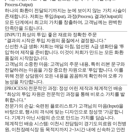
Process-Output)
하나의 화환이 전달되기까지는 눈에 보이지 않는 가치 사슬이
존재합니다. 저희는 투입(Input), 과정(Process), 결과(Output)의
모든 단계에서 최고의 가치를 창출하여, 고객님께는 완벽한
만족만을 드립니다.
[INPUT] 최상의 투입: 좋은 재료와 정확한 주문
"결과의 시작은 투입 자원의 품질에서 결정됩니다."
신선한 A급 생화:
저희는 매일 아침, 엄선된 A급 생화만을 '투
입'하여 제작을 준비합니다. 이것이 저희가 만드는 모든 화환
품질의 시작점입니다.
고객님의 소중한 마음:
고객님의 주문 내용, 특히 리본 문구와
전달하려는 마음을 가장 중요한 자원으로 '투입'합니다. 이를
위해 전문 상담원이 모든 내용을 꼼꼼하게 확인하여 오류 가
능성을 차단합니다.
[PROCESS] 전문적인 과정: 정성 어린 제작과 체계적인 배송
"최상의 투입 자원은 전문적인 과정을 통해 비로소 가치를 발
휘합니다."
전문가의 손길:
숙련된 플로리스트가 고객님의 마음(Input)을
바탕으로, 행사의 격식에 맞는 디자인으로 정성껏 '가공'합니
다. 기계가 아닌 사람의 손으로 만드는 가치를 담습니다.
체계적인 배송 시스템:
이천시 전담팀이
경기도의료원 이천병
원, 이천장례식장
등 목적지까지 2~3시간 내에 신속하고 안전